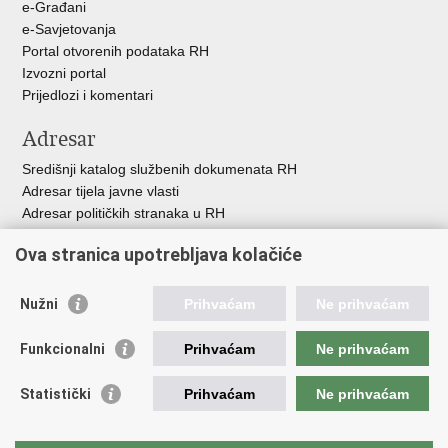
e-Građani
e-Savjetovanja
Portal otvorenih podataka RH
Izvozni portal
Prijedlozi i komentari
Adresar
Središnji katalog službenih dokumenata RH
Adresar tijela javne vlasti
Adresar političkih stranaka u RH
Popis dužnosnika u RH
Ova stranica upotrebljava kolačiće
Besplatni telefoni javne uprave
Pozivi za žurnu pomo
ć
Nužni
Prihvaćam
Ne prihvaćam
Važne poveznice
Funkcionalni
Prihvaćam
Ne prihvaćam
Vlada Republike Hrvatske
Registar udruga
Statistički
Prihvaćam
Ne prihvaćam
Registar neprofitnih organizacija
Povjerenik za informiranje
Nacionalna zaklada za razvoj civilnoga društva