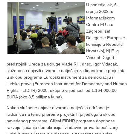
U ponedjeljak, 6.
srpnja 2009. u
Informacijskom
Centru EU-a u
Zagrebu, šef
Delegacije Europske
komisije u Republici
Hrvatskoj, Nj.E. g.
Vincent Degert i
predstojnik Ureda za udruge Vlade RH, dr.sc. Igor Vidačak,
služeno su objavili otvaranje natječaja za financiranje projekata
u sklopu programa Europski instrument za demokraciju i
ljudska prava (European Instrument for Democracy and Human
Rights - EIDHR) 2008, ukupne vrijednosti od 1.164.000,00
EURA (oko 8,5 milijuna kuna).
Nakon službene objave otvaranja natječaja održana je
radionica na temu pripreme projektnih prijedloga u sklopu
navedenog programa. Ciljevi EIDHR programa doprinose
razvoju i jačanju demokracije i vladavine prava te poštivanje