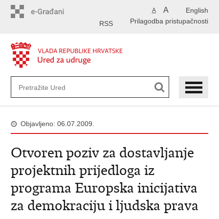
Preskoči
A
English
A
na
Prilagodba pristupačnosti
glavni
RSS
sadržaj
Objavljeno: 06.07.2009.
Otvoren poziv za dostavljanje
projektnih prijedloga iz
programa Europska inicijativa
za demokraciju i ljudska prava