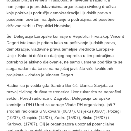
ljudskih prava i temeljnih sloboda, a navedena radionica
namijenjena je predstavnicima organizacija civilnog društva
koje pokrivaju područje demokratizacije i ljudskih prava s
posebnim osvrtom na djelovanje u područjima od posebne
državne skrbi u Republici Hrvatskoj.
Šef Delegacije Europske komisije u Republici Hrvatskoj, Vincent
Degert istaknuo je pritom kako su poštivanje ljudskih prava,
demokracije, vladavine prava temeljne vrednote Europske
Unije. Kako bi došlo do daljnjeg napretka u tim područjima
potrebno je aktivno djelovanje, ne samo usmena podrška te se
stoga nadam da će se na natječaj javiti što više kvalitetnih
projekata – dodao je Vincent Degert.
Radionicu je vodila gđa Sandra Benčić, članica Savjeta za
razvoj civilnog društva te trenerica i konzultantica za neprofitni
sektor. Pored radionice u Zagrebu, Delegacija Europske
komisije u RH i Ured za udruge Vlade RH organiziraju još 7
srodnih radionica u Vukovaru (08/07), Osijeku (09/07), Požegi
(10/07), Gospiću (14/07), Zadru (15/07), Sisku (16/07) i
Karlovcu (17/07). Cilj je organizatora upoznati potencijalne
podnositelje projektnih prijedloga s uvjetima i zahtjevima