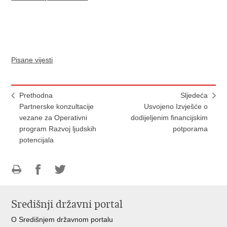
Pisane vijesti
Prethodna
Sljedeća
Partnerske konzultacije
Usvojeno Izvješće o
vezane za Operativni
dodijeljenim financijskim
program Razvoj ljudskih
potporama
potencijala
Ispiši
Podijeli
Podijeli
stranicu
na
na
Središnji državni portal
Facebooku
Twitteru
O Središnjem državnom portalu