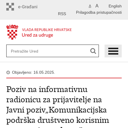
Preskoči
A
English
A
na
Prilagodba pristupačnosti
glavni
RSS
sadržaj
Objavljeno: 16.05.2025.
Poziv na informativnu
radionicu za prijavitelje na
Javni poziv„Komunikacijska
podrška društveno korisnim