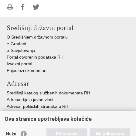
Ispiši
Podijeli
Podijeli
stranicu
na
na
Središnji državni portal
Facebooku
Twitteru
O Središnjem državnom portalu
e-Građani
e-Savjetovanja
Portal otvorenih podataka RH
Izvozni portal
Prijedlozi i komentari
Adresar
Središnji katalog službenih dokumenata RH
Adresar tijela javne vlasti
Adresar političkih stranaka u RH
Popis dužnosnika u RH
Ova stranica upotrebljava kolačiće
Besplatni telefoni javne uprave
Pozivi za žurnu pomo
ć
Nužni
Prihvaćam
Ne prihvaćam