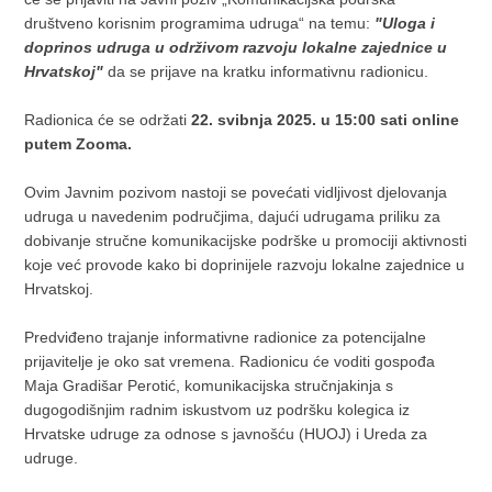
društveno korisnim programima udruga“ na temu:
"Uloga i
doprinos udruga u održivom razvoju lokalne zajednice u
Hrvatskoj"
da se prijave na kratku informativnu radionicu.
Radionica će se održati
22. svibnja 2025. u 15:00 sati online
putem Zooma.
Ovim Javnim pozivom nastoji se povećati vidljivost djelovanja
udruga u navedenim područjima, dajući udrugama priliku za
dobivanje stručne komunikacijske podrške u promociji aktivnosti
koje već provode kako bi doprinijele razvoju lokalne zajednice u
Hrvatskoj.
Predviđeno trajanje informativne radionice za potencijalne
prijavitelje je oko sat vremena. Radionicu će voditi gospođa
Maja Gradišar Perotić, komunikacijska stručnjakinja s
dugogodišnjim radnim iskustvom uz podršku kolegica iz
Hrvatske udruge za odnose s javnošću (HUOJ) i Ureda za
udruge.