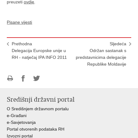
preuzeti
ovdje
.
Pisane vijesti
Prethodna
Sljedeća
Delegacija Europske unije u
Održan sastanak s
RH - natječaj IPA INFO 2011
predstavnicima delegacije
Republike Moldavije
Ispiši
Podijeli
Podijeli
stranicu
na
na
Središnji državni portal
Facebooku
Twitteru
O Središnjem državnom portalu
e-Građani
e-Savjetovanja
Portal otvorenih podataka RH
Izvozni portal