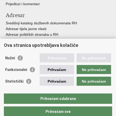
Prijedlozi i komentari
Adresar
Središnji katalog službenih dokumenata RH
Adresar tijela javne vlasti
Adresar političkih stranaka u RH
Popis dužnosnika u RH
Ova stranica upotrebljava kolačiće
Besplatni telefoni javne uprave
Pozivi za žurnu pomo
ć
Nužni
Prihvaćam
Ne prihvaćam
Važne poveznice
Funkcionalni
Prihvaćam
Ne prihvaćam
Vlada Republike Hrvatske
Registar udruga
Statistički
Prihvaćam
Ne prihvaćam
Registar neprofitnih organizacija
Povjerenik za informiranje
Nacionalna zaklada za razvoj civilnoga društva
Prihvaćam odabrane
Vaš glas u Europi
Prihvaćam sve