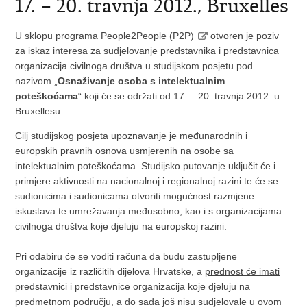
17. – 20. travnja 2012., Bruxelles
U sklopu programa
People2People (P2P)
otvoren je poziv
za iskaz interesa za sudjelovanje predstavnika i predstavnica
organizacija civilnoga društva u studijskom posjetu pod
nazivom „
Osnaživanje osoba s intelektualnim
poteškoćama
“ koji će se održati od 17. – 20. travnja 2012. u
Bruxellesu.
Cilj studijskog posjeta upoznavanje je međunarodnih i
europskih pravnih osnova usmjerenih na osobe sa
intelektualnim poteškoćama. Studijsko putovanje uključit će i
primjere aktivnosti na nacionalnoj i regionalnoj razini te će se
sudionicima i sudionicama otvoriti mogućnost razmjene
iskustava te umrežavanja međusobno, kao i s organizacijama
civilnoga društva koje djeluju na europskoj razini.
Pri odabiru će se voditi računa da budu zastupljene
organizacije iz različitih dijelova Hrvatske, a
prednost će imati
predstavnici i predstavnice organizacija koje djeluju na
predmetnom području, a do sada još nisu sudjelovale u ovom