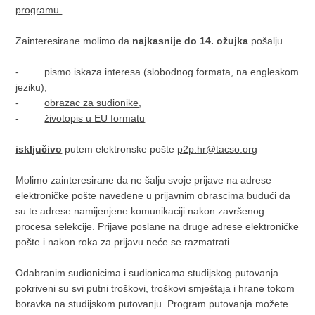
programu.
Zainteresirane molimo da
najkasnije do 14. ožujka
pošalju
- pismo iskaza interesa (slobodnog formata, na engleskom
jeziku),
-
obrazac za sudionike
,
-
životopis u EU formatu
isključivo
putem elektronske pošte
p2p.hr@tacso.org
Molimo zainteresirane da ne šalju svoje prijave na adrese
elektroničke pošte navedene u prijavnim obrascima budući da
su te adrese namijenjene komunikaciji nakon završenog
procesa selekcije. Prijave poslane na druge adrese elektroničke
pošte i nakon roka za prijavu neće se razmatrati.
Odabranim sudionicima i sudionicama studijskog putovanja
pokriveni su svi putni troškovi, troškovi smještaja i hrane tokom
boravka na studijskom putovanju. Program putovanja možete