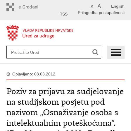
Preskoči
A
English
A
na
Prilagodba pristupačnosti
glavni
RSS
sadržaj
Objavljeno: 08.03.2012.
Poziv za prijavu za sudjelovanje
na studijskom posjetu pod
nazivom „Osnaživanje osoba s
intelektualnim poteškoćama“,