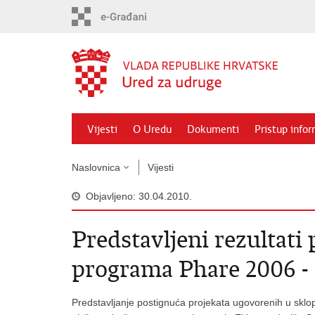
Preskoči
na
glavni
sadržaj
Vijesti
O Uredu
Dokumenti
Pristup info
Naslovnica
Vijesti
Objavljeno: 30.04.2010.
Predstavljeni rezultati
programa Phare 2006 -
Predstavljanje postignuća projekata ugovorenih u sk