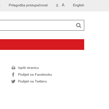
A
S
Prilagodba pristupačnosti
English
A
Ispiši stranicu
Podijeli na Facebooku
Podijeli na Twitteru