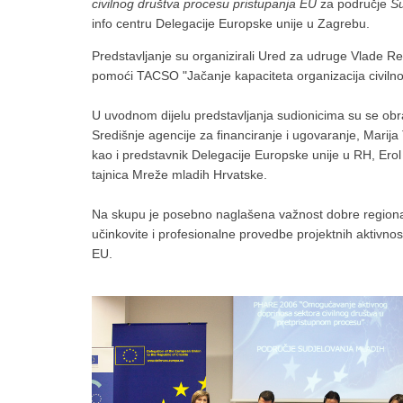
civilnog društva procesu pristupanja EU
za područje
Su
info centru Delegacije Europske unije u Zagrebu.
Predstavljanje su organizirali Ured za udruge Vlade Re
pomoći TACSO "Jačanje kapaciteta organizacija civiln
U uvodnom dijelu predstavljanja sudionicima su se obrat
Središnje agencije za financiranje i ugovaranje, Marija
kao i predstavnik Delegacije Europske unije u RH, Er
tajnica Mreže mladih Hrvatske.
Na skupu je posebno naglašena važnost dobre regionaln
učinkovite i profesionalne provedbe projektnih aktivn
EU.