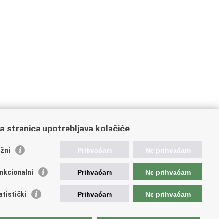
a stranica upotrebljava kolačiće
žni
Prihvaćam
Ne prihvaćam
nkcionalni
Prihvaćam
Ne prihvaćam
ažne poveznice
atistički
Prihvaćam
Ne prihvaćam
da Republike Hrvatske
istar udruga
istar neprofitnih organizacija