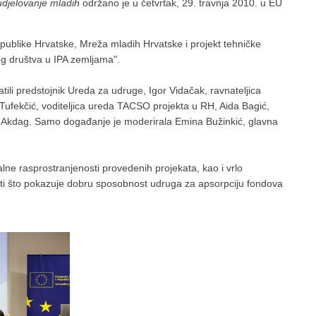
djelovanje mladih
održano je u četvrtak, 29. travnja 2010. u EU
publike Hrvatske, Mreža mladih Hrvatske i projekt tehničke
og društva u IPA zemljama".
ili predstojnik Ureda za udruge, Igor Vidačak, ravnateljica
 Tufekčić, voditeljica ureda TACSO projekta u RH, Aida Bagić,
ol Akdag. Samo događanje je moderirala Emina Bužinkić, glavna
e rasprostranjenosti provedenih projekata, kao i vrlo
osti što pokazuje dobru sposobnost udruga za apsorpciju fondova