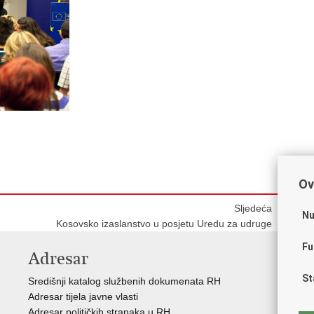
Ov
Sljedeća
Nu
Kosovsko izaslanstvo u posjetu Uredu za udruge
Fu
Adresar
V
St
Središnji katalog službenih dokumenata RH
Vla
Adresar tijela javne vlasti
Reg
Adresar političkih stranaka u RH
Reg