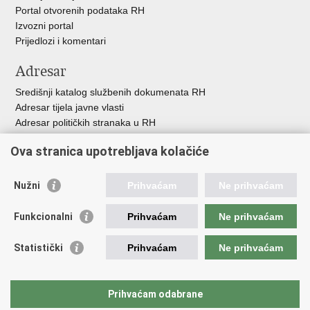
Portal otvorenih podataka RH
Izvozni portal
Prijedlozi i komentari
Adresar
Središnji katalog službenih dokumenata RH
Adresar tijela javne vlasti
Adresar političkih stranaka u RH
Popis dužnosnika u RH
Ova stranica upotrebljava kolačiće
Besplatni telefoni javne uprave
Pozivi za žurnu pomo
ć
Nužni
Prihvaćam
Ne prihvaćam
Važne poveznice
Funkcionalni
Prihvaćam
Ne prihvaćam
Vlada Republike Hrvatske
Registar udruga
Statistički
Prihvaćam
Ne prihvaćam
Registar neprofitnih organizacija
Povjerenik za informiranje
Nacionalna zaklada za razvoj civilnoga društva
Prihvaćam odabrane
Vaš glas u Europi