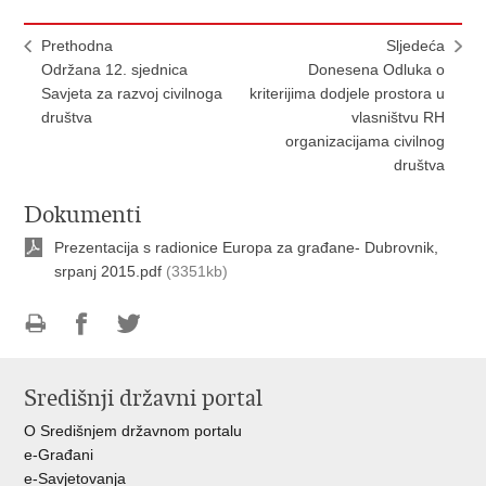
Prethodna
Sljedeća
Održana 12. sjednica
Donesena Odluka o
Savjeta za razvoj civilnoga
kriterijima dodjele prostora u
društva
vlasništvu RH
organizacijama civilnog
društva
Dokumenti
Prezentacija s radionice Europa za građane- Dubrovnik,
srpanj 2015.pdf
(3351kb)
Ispiši
Podijeli
Podijeli
stranicu
na
na
Središnji državni portal
Facebooku
Twitteru
O Središnjem državnom portalu
e-Građani
e-Savjetovanja