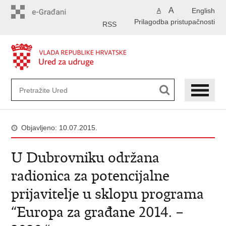
Preskoči
A
English
A
na
Prilagodba pristupačnosti
glavni
RSS
sadržaj
Objavljeno: 10.07.2015.
U Dubrovniku održana
radionica za potencijalne
prijavitelje u sklopu programa
“Europa za građane 2014. –