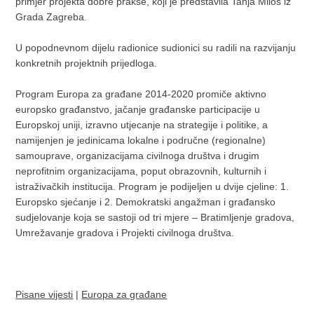
primjer projekta dobre prakse, koji je predstavila Tanja Miloš iz
Grada Zagreba.
U popodnevnom dijelu radionice sudionici su radili na razvijanju
konkretnih projektnih prijedloga.
Program Europa za građane 2014-2020 promiče aktivno
europsko građanstvo, jačanje građanske participacije u
Europskoj uniji, izravno utjecanje na strategije i politike, a
namijenjen je jedinicama lokalne i područne (regionalne)
samouprave, organizacijama civilnoga društva i drugim
neprofitnim organizacijama, poput obrazovnih, kulturnih i
istraživačkih institucija. Program je podijeljen u dvije cjeline: 1.
Europsko sjećanje i 2. Demokratski angažman i građansko
sudjelovanje koja se sastoji od tri mjere – Bratimljenje gradova,
Umrežavanje gradova i Projekti civilnoga društva.
Pisane vijesti
|
Europa za građane