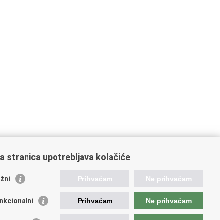
a stranica upotrebljava kolačiće
žni
Prihvaćam
Ne prihvaćam
nkcionalni
Prihvaćam
Ne prihvaćam
ažne poveznice