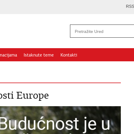
RS
rmacijama
Istaknute teme
Kontakti
osti Europe