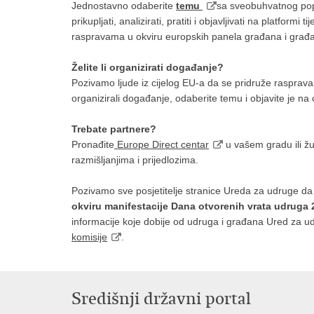
Jednostavno odaberite
temu
sa sveobuhvatnog popis
prikupljati, analizirati, pratiti i objavljivati na platform
raspravama u okviru europskih panela građana i građan
Želite li organizirati događanje?
Pozivamo ljude iz cijelog EU-a da se pridruže rasprav
organizirali događanje, odaberite temu i objavite je 
Trebate partnere?
Pronađite
Europe Direct centar
u vašem gradu ili žu
razmišljanjima i prijedlozima.
Pozivamo sve posjetitelje stranice Ureda za udruge da
okviru manifestacije Dana otvorenih vrata udruga
informacije koje dobije od udruga i građana Ured za u
komisije
.
Središnji državni portal