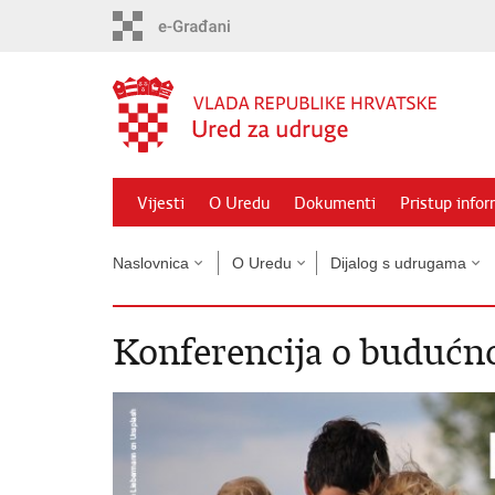
Preskoči
na
glavni
sadržaj
Vijesti
O Uredu
Dokumenti
Pristup info
Naslovnica
O Uredu
Dijalog s udrugama
Konferencija o budućn