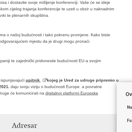
a i dostavite svoje mišljenje konferenciji. Vaše će se ideje
i tijekom cijelog trajanja konferencije te uzeti u obzir u naknadnim
ki te plenarnih skupština.
ama o našoj budućnosti i tako pokrenu promjene. Kako biste
na odgovarajućem mjestu da je drugi mogu pronaći.
paniji te zajednički pridonesite budućnosti EU-a svojim
 ispunjavajući
upitnik
kojeg je Ured za udruge pripremio u
 2021.
daju svoju viziju o budućnosti Europe a povratne
druge će komunicirati na
digitalnoj platformi Europske
Ov
Nu
Fu
Adresar
V