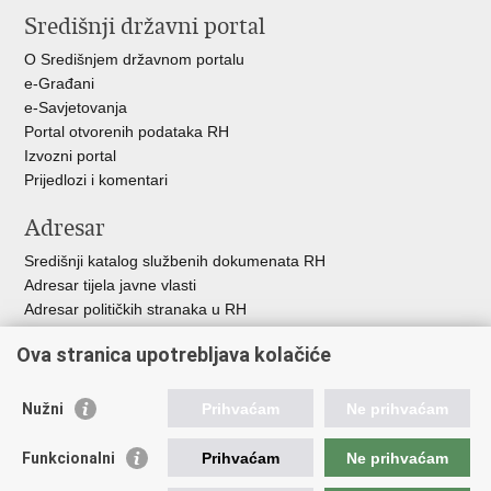
Središnji državni portal
Facebooku
Twitteru
O Središnjem državnom portalu
e-Građani
e-Savjetovanja
Portal otvorenih podataka RH
Izvozni portal
Prijedlozi i komentari
Adresar
Središnji katalog službenih dokumenata RH
Adresar tijela javne vlasti
Adresar političkih stranaka u RH
Popis dužnosnika u RH
Ova stranica upotrebljava kolačiće
Besplatni telefoni javne uprave
Pozivi za žurnu pomo
ć
Nužni
Prihvaćam
Ne prihvaćam
Važne poveznice
Funkcionalni
Prihvaćam
Ne prihvaćam
Vlada Republike Hrvatske
Registar udruga