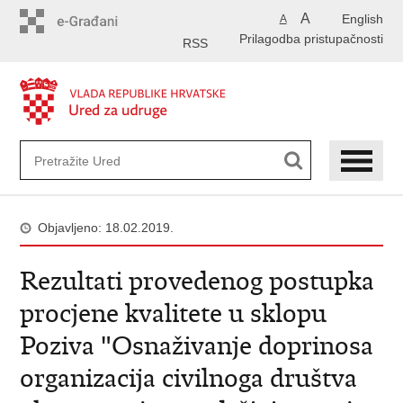
Preskoči
A
English
A
na
Prilagodba pristupačnosti
glavni
RSS
sadržaj
Objavljeno: 18.02.2019.
Rezultati provedenog postupka
procjene kvalitete u sklopu
Poziva "Osnaživanje doprinosa
organizacija civilnoga društva