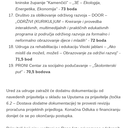
kninske županije "Kamenčići" –
„3E – Ekologija,
Energetika, Ekonomija“ -
73 boda
Društvo za oblikovanje održivog razvoja – DOOR –
„ODRŽIVI (KURIKUL)UM – Kreiranje i provedba
interaktivnih, multimedijalnih i praktičnih edukativnih
programa iz područja održivog razvoja za formalno i
neformalno obrazovanje djece i mladih“ -
72 boda
Udruga za rehabilitaciju i edukaciju Visoki jablani –
„Ako
misliš da možeš, možeš – Obrazovanje za održivi razvoj“ -
71,5 bod
PRONI Centar za socijalno podučavanje –
„Školonterski
put“ -
70,5 bodova
Ured za udruge zatražit će dodatnu dokumentaciju od
navedenih prijavitelja u skladu sa Uputama za prijavitelje
(točka
6.2 – Dostava dodatne dokumentacije)
te provesti reviziju
proračuna projektnih prijedloga. Konačna Odluka o financiranju
donijet će se po okončanju postupka.