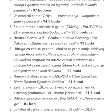
znanja i vještina mladih za izgradnju održivih lokalnih
zajednica“
-
97 bodova
Volonterski centar Osijek –
„Vrline znanja – ulaganje u
ljude i zajednice“
-
94,5 boda
Zelena mreža aktivističkih grupa (ZMAG) -
„EdUTOPIJA
21 – stvaramo održivu budućnost“
–
93,5 bodova
Hrvatski Crveni križ – Gradsko društvo Crvenog križa
Čakovec -
„Budućnost: za nas i za vas!“
–
93 boda
Udruga za zaštitu prirode i okoliša te promicanje održivog
razvoja Argonauta –
„Plava Eko-patrola – vannastavni
edukacijski program za održivi razvoj u priobalnim i
otočnim lokalnim zajednicama Šibensko-kninske županije
namijenjen osnovnim školama“
–
92 boda
Nansen dijalog centar –
„UZBRDO – Učim Zamišljam
Biram Rastem Djelujem Održivo“
-
91,5 bod
Zelena akcija – „Škola održivost – obrazovanjem do
aktivnog građanstva i društvene jednakosti“ -
91,5 bod
Udruga za razvoj civilnog društva SMART –
„Nova pravila
igre“
-
91 bod
Lokalna akcijska grupa u ribarstvu „Galeb“ –
„SEA –