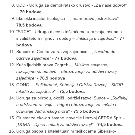
UDD - Udruga za demokratsko društvo -
„Za naše dobro!“
–
79 bodova
Ekološki institut Ecologica – „Imam pravo jesti zdravo“ -
78,5 bodova
"SRCE" - Udruga djece s teškoćama u razvoju, osoba s
invaliditetom i njihovih obitelji –
„Inkluzija u zajednici“ -
77
bodova
Suncokret Centar za razvoj zajednice –
„Zajedno do
održive zajednice“ -
77 bodova
Kuća ljudskih prava Zagreb –
„
Mislimo savjesno,
razvijajmo se održivo – obrazovanje za održivi razvoj
zajednice“ -
76,5 bodova
GONG –
„Solidarnost, Kohezija i Održivi Razvoj – SKOR
mladih za zajednicu“ -
75,5 bodova
Udruga za prirodu, okoliš i održivi razvoj Sunce –
„Sudjeluj
u održivom razvoju – odgoj i obrazovanje za zaštitu i
očuvanje Jadranskog mora“ -
75,5 bodova
Cluster za eko-društvene inovacije i razvoj CEDRA Split –
„DORA – Djeca i mladi za održivi razvoj!“ -
74,5 bodova
Udruga osoba s intelektualnim teškoćama Šibensko-