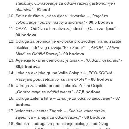
stanibility, Obrazovanje za održivi razvoj gastronomije i
ribarstva“
-
91 bod
Savez društava „Naša djeca“ Hrvatske –
„Odgoj za
volontiranje i održivi razvoj u školama“
-
90,5 bodova
OAZA – Održiva alternativa zajednici – „Oaza za djecu“ -
90 bodova
Udruga za promicanje ekološke proizvodnje hrane, zaštite
okoliša i održivog razvoja "Eko-Zadar" –
„AMOR – Aktivni
Mladi za Održivi Razvoj“
-
90 bodova
Agencija lokalne demokracije Sisak –
„(O)drži moj korak!“ -
88,5 bodova
Lokalna akcijska grupa Vallis Colapis –
„ECO-SOCIAL:
Razvijam poduzetništvo, čuvam okoliš!“
-
88 bodova
Udruga za zaštitu prirode i okoliša Zeleni Osijek –
„Obrazovanje za održivi planet“
-
87,5 bodova
Udruga Zelena Istra –
„Znanje za održivo djelovanje“
-
87
bodova
Volonterski centar Zagreb –
„Školska volonterska
zajednica – snaga za održivi razvoj“
-
86 bodova
Bioteka – udruga za promicanje biologije i održivog