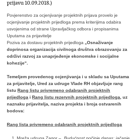
prijavu 10.09.2018.)
Povjerenstvo za ocjenjivanje projektnih prijava provelo je
ocjenjivanje projektnih prijedloga prema kriterijima odabira
usvojenima od strane Upravljačkog odbora i propisanima
Uputama za prijavitelje
Poziva za dostavu projektnih prijedloga
„Osnaživanje
doprinosa organizacija civilnoga društva obrazovanju za
održivi razvoj za unaprjeđenje ekonomske i socijalne
kohezije“.
Temeljem provedenog ocjenjivanja i u skladu sa Uputama
za prijavitelje, Ured za udruge Vlade RH objavljuje rang
listu
Rang listu privremeno odabranih projektnih
prijedloga
i
Rang listu rezervnih projektnih prijedloga
, uz
naznaku prijavitelja, naziva projekta i broja ostvarenih
bodova:
Rang lista privremeno odabranih projektnih prijedloga
Mreža udruga Zagor –
„Budućnost počinje danas: jačanje