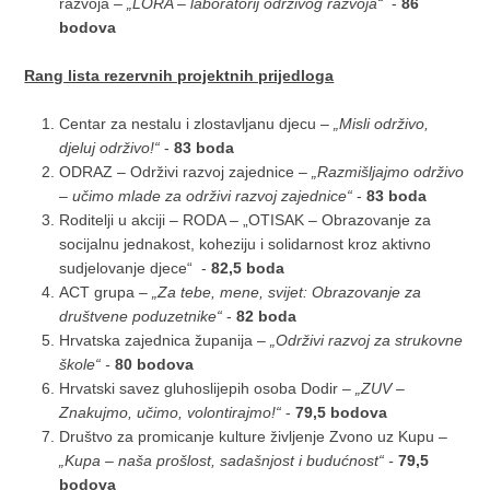
razvoja –
„LORA – laboratorij održivog razvoja“
-
86
bodova
Rang lista rezervnih projektnih prijedloga
Centar za nestalu i zlostavljanu djecu –
„Misli održivo,
djeluj održivo!“
-
83 boda
ODRAZ – Održivi razvoj zajednice –
„Razmišljajmo održivo
– učimo mlade za održivi razvoj zajednice“
-
83 boda
Roditelji u akciji – RODA – „OTISAK – Obrazovanje za
socijalnu jednakost, koheziju i solidarnost kroz aktivno
sudjelovanje djece“ -
82,5 boda
ACT grupa –
„Za tebe, mene, svijet: Obrazovanje za
društvene poduzetnike“
-
82 boda
Hrvatska zajednica županija –
„Održivi razvoj za strukovne
škole“ -
80 bodova
Hrvatski savez gluhoslijepih osoba Dodir –
„ZUV –
Znakujmo, učimo, volontirajmo!“
-
79,5 bodova
Društvo za promicanje kulture življenje Zvono uz Kupu –
„Kupa – naša prošlost, sadašnjost i budućnost“ -
79,5
bodova