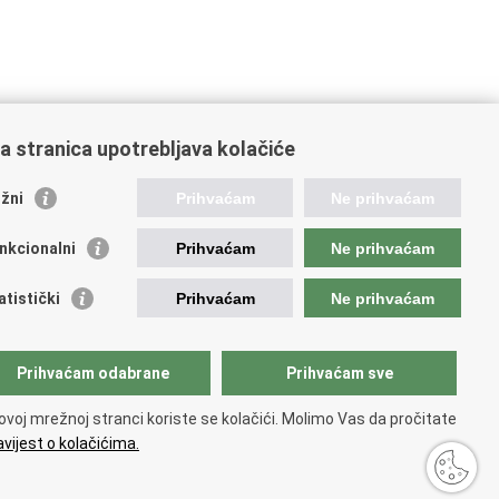
a stranica upotrebljava kolačiće
žni
Prihvaćam
Ne prihvaćam
nkcionalni
Prihvaćam
Ne prihvaćam
ažne poveznice
atistički
Prihvaćam
Ne prihvaćam
da Republike Hrvatske
istar udruga
istar neprofitnih organizacija
Prihvaćam odabrane
Prihvaćam sve
jerenik za informiranje
ionalna zaklada za razvoj civilnoga društva
ovoj mrežnoj stranci koriste se kolačići. Molimo Vas da pročitate
 glas u Europi
vijest o kolačićima.