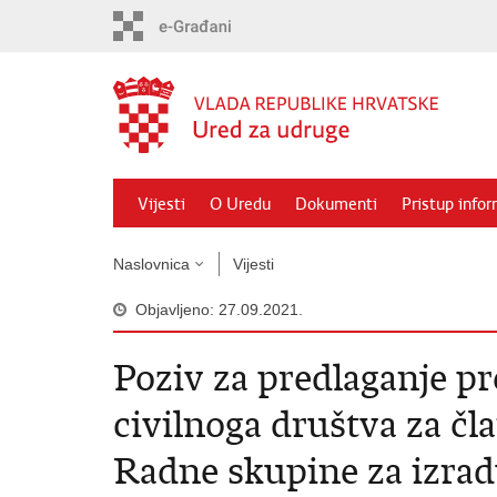
Preskoči
na
glavni
sadržaj
Vijesti
O Uredu
Dokumenti
Pristup info
Naslovnica
Vijesti
Objavljeno: 27.09.2021.
Poziv za predlaganje pr
civilnoga društva za čl
Radne skupine za izra