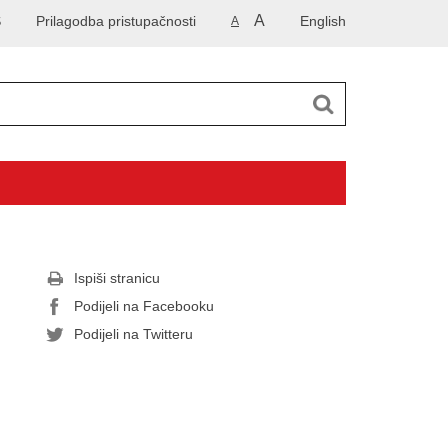
A
S
Prilagodba pristupačnosti
English
A
Ispiši stranicu
Podijeli na Facebooku
Podijeli na Twitteru