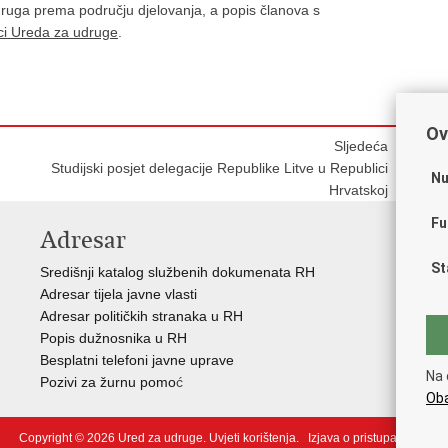
druga prema području djelovanja, a popis članova s
ci Ureda za udruge
.
Ov
Sljedeća
Studijski posjet delegacije Republike Litve u Republici
Nu
Hrvatskoj
Fu
Adresar
V
St
Središnji katalog službenih dokumenata RH
Vla
Adresar tijela javne vlasti
Reg
Adresar političkih stranaka u RH
Reg
Popis dužnosnika u RH
Pov
Besplatni telefoni javne uprave
Nac
Na 
Pozivi za žurnu pomo
ć
Vaš
Oba
Copyright © 2026 Ured za udruge.
Uvjeti korištenja
.
Izjava o pristupačnosti