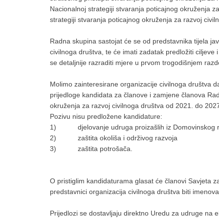
Nacionalnoj strategiji stvaranja poticajnog okruženja z
strategiji stvaranja poticajnog okruženja za razvoj civ
Radna skupina sastojat će se od predstavnika tijela ja
civilnoga društva, te će imati zadatak predložiti ciljev
se detaljnije razraditi mjere u prvom trogodišnjem razd
Molimo zainteresirane organizacije civilnoga društva 
prijedloge kandidata za članove i zamjene članova Ra
okruženja za razvoj civilnoga društva od 2021. do 2027
Pozivu nisu predložene kandidature:
1) djelovanje udruga proizašlih iz Domovinskog r
2) zaštita okoliša i održivog razvoja
3) zaštita potrošača.
O pristiglim kandidaturama glasat će članovi Savjeta za
predstavnici organizacija civilnoga društva biti imeno
Prijedlozi se dostavljaju direktno Uredu za udruge na 