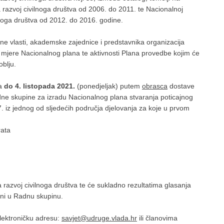
a razvoj civilnoga društva od 2006. do 2011. te Nacionalnoj
ilnoga društva od 2012. do 2016. godine.
vne vlasti, akademske zajednice i predstavnika organizacija
e i mjere Nacionalnog plana te aktivnosti Plana provedbe kojim će
oblju.
da
do 4. listopada 2021.
(ponedjeljak) putem
obrasca
dostave
dne skupine za izradu Nacionalnog plana stvaranja poticajnog
. iz jednog od sljedećih područja djelovanja za koje u prvom
ata
 razvoj civilnoga društva te će sukladno rezultatima glasanja
vani u Radnu skupinu.
elektroničku adresu:
savjet@udruge.vlada.hr
ili članovima