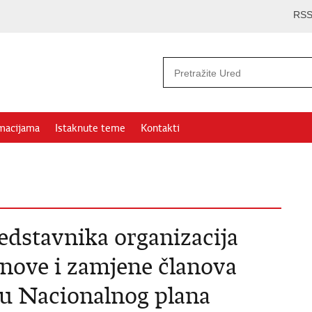
RS
rmacijama
Istaknute teme
Kontakti
edstavnika organizacija
anove i zamjene članova
du Nacionalnog plana