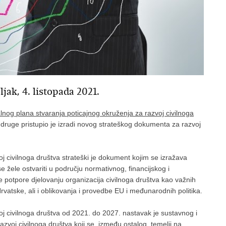
jak, 4. listopada 2021.
nog plana stvaranja poticajnog okruženja za razvoj civilnoga
udruge pristupio je izradi novog strateškog dokumenta za razvoj
j civilnoga društva strateški je dokument kojim se izražava
se žele ostvariti u području normativnog, financijskog i
te potpore djelovanju organizacija civilnoga društva kao važnih
tske, ali i oblikovanja i provedbe EU i međunarodnih politika.
oj civilnoga društva od 2021. do 2027. nastavak je sustavnog i
azvoj civilnoga društva koji se, između ostalog, temelji na