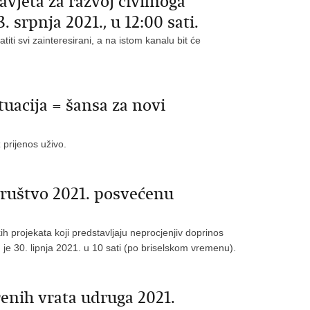
avjeta za razvoj civilnoga
. srpnja 2021., u 12:00 sati.
atiti svi zainteresirani, a na istom kanalu bit će
uacija = šansa za novi
 prijenos uživo.
ruštvo 2021. posvećenu
h projekata koji predstavljaju neprocjenjiv doprinos
u je 30. lipnja 2021. u 10 sati (po briselskom vremenu).
enih vrata udruga 2021.