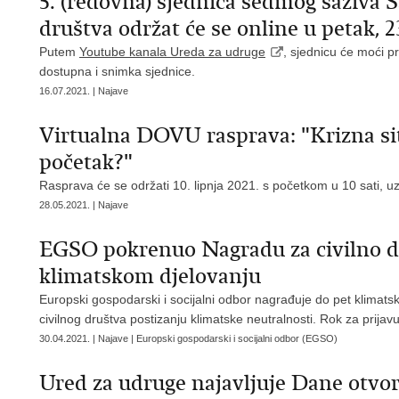
​5. (redovna) sjednica sedmog saziva S
društva održat će se online u petak, 23
Putem
Youtube kanala Ureda za udruge
, sjednicu će moći pr
dostupna i snimka sjednice.
16.07.2021. | Najave
Virtualna DOVU rasprava: "Krizna sit
početak?"
Rasprava će se održati 10. lipnja 2021. s početkom u 10 sati, uz
28.05.2021. | Najave
EGSO pokrenuo Nagradu za civilno d
klimatskom djelovanju
Europski gospodarski i socijalni odbor nagrađuje do pet klimatski
civilnog društva postizanju klimatske neutralnosti. Rok za prijav
30.04.2021. | Najave | Europski gospodarski i socijalni odbor (EGSO)
Ured za udruge najavljuje Dane otvor