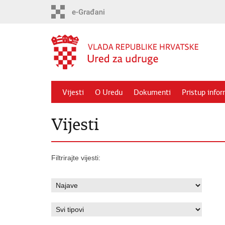
Preskoči
na
glavni
sadržaj
Vijesti
O Uredu
Dokumenti
Pristup info
Vijesti
Filtrirajte vijesti: