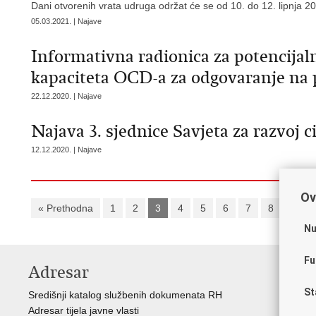
Dani otvorenih vrata udruga održat će se od 10. do 12. lipnja 2
05.03.2021. | Najave
Informativna radionica za potencijaln
kapaciteta OCD-a za odgovaranje na p
22.12.2020. | Najave
Najava 3. sjednice Savjeta za razvoj c
12.12.2020. | Najave
Ov
« Prethodna
1
2
3
4
5
6
7
8
9
Nu
Fu
Adresar
V
St
Središnji katalog službenih dokumenata RH
Vla
Adresar tijela javne vlasti
Reg