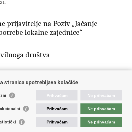
021.
e prijavitelje na Poziv „Jačanje
otrebe lokalne zajednice“
ivilnoga društva
a stranica upotrebljava kolačiće
10
Sljedeća »
»»
žni
Prihvaćam
Ne prihvaćam
nkcionalni
Prihvaćam
Ne prihvaćam
ažne poveznice
atistički
Prihvaćam
Ne prihvaćam
da Republike Hrvatske
istar udruga