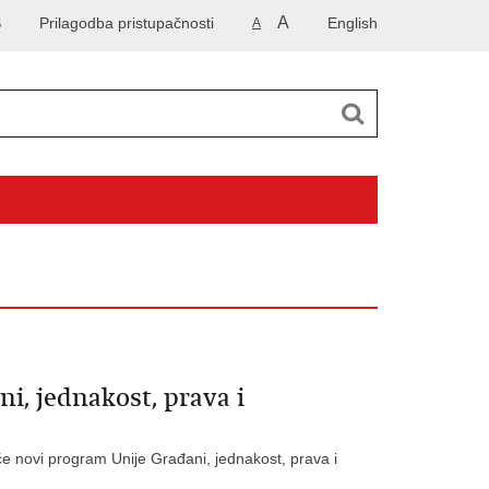
A
S
Prilagodba pristupačnosti
English
A
i, jednakost, prava i
će novi program Unije Građani, jednakost, prava i