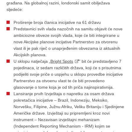
građana. Na globalnoj razini, londonski samit obilježava
sljedeće:
Proširenje broja članica inicijative na 61 državu
Predstavnici svih vlada nazočnih na samitu objavit će nove
ambiciozne obveze svojih vlada, koje će biti integrirane u
nove Akcijske planove incijative Partnerstvo za otvorenu
vlast ili je pak riječ o unaprjeđenim obvezama iz aktualnih
Akcijskih planova.
U sklopu natječaja „
Bright Spots
” bit će predstavljeno 7
pojedinaca, iz sedam različitih država, koji će s prisutnima
podijeliti svoje priče o uspjehu u sklopu provedbe inicijative
Partnerstvo za otvoenu vlast te će biti provedeno
glasovanje o tome koja je od tih priča najinspirativnija.
Lansiranje prvih Izvještaja o napretku za osam država
pokretačica inicijative – Brazil, Indoneziju, Meksiko,
Norvešku, Filipine, Južnu Afriku, Veliku Britaniju i Sjedinjene
Američke države. Izvještaji su pripremljeni kroz novi
instrument – Nezavisan izvještajni mehanizam
(Independent Reporting Mechanism - IRM) kojim se