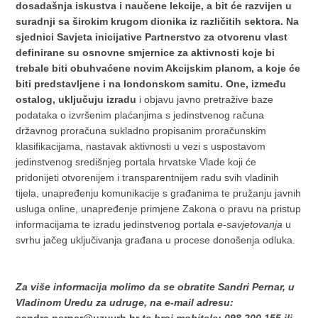
dosadašnja iskustva i naučene lekcije, a bit će razvijen u
suradnji sa širokim krugom dionika iz različitih sektora. Na
sjednici Savjeta inicijative Partnerstvo za otvorenu vlast
definirane su osnovne smjernice za aktivnosti koje bi
trebale biti obuhvaćene novim Akcijskim planom, a koje će
biti predstavljene i na londonskom samitu. One, između
ostalog, uključuju izradu
i objavu javno pretražive baze
podataka o izvršenim plaćanjima s jedinstvenog računa
državnog proračuna sukladno propisanim proračunskim
klasifikacijama, nastavak aktivnosti u vezi s uspostavom
jedinstvenog središnjeg portala hrvatske Vlade koji će
pridonijeti otvorenijem i transparentnijem radu svih vladinih
tijela, unapređenju komunikacije s građanima te pružanju javnih
usluga online, unapređenje primjene Zakona o pravu na pristup
informacijama te izradu jedinstvenog portala
e-savjetovanja
u
svrhu jačeg uključivanja građana u procese donošenja odluka.
Za više informacija molimo da se obratite Sandri Pernar, u
Vladinom Uredu za udruge, na e-mail adresu: