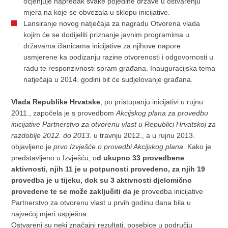
ocjenjuje napredak svake pojedine države u ostvarenju
mjera na koje se obvezala u sklopu inicijative.
Lansiranje novog natječaja za nagradu Otvorena vlada
kojim će se dodijeliti priznanje javnim programima u
državama članicama inicijative za njihove napore
usmjerene ka podizanju razine otvorenosti i odgovornosti u
radu te responzivnosti spram građana. Inauguracijska tema
natječaja u 2014. godini bit će sudjelovanje građana.
Vlada Republike Hrvatske
, po pristupanju inicijativi u rujnu
2011., započela je s provedbom
Akcijskog plana za provedbu
inicijative Partnerstvo za otvorenu vlast u Republici Hrvatskoj za
razdoblje 2012. do 2013.
u travnju 2012., a u rujnu 2013.
objavljeno je
prvo Izvješće o provedbi Akcijskog plana
. Kako je
predstavljeno u Izvješću, o
d ukupno 33 provedbene
aktivnosti, njih 11 je u potpunosti provedeno, za njih 19
provedba je u tijeku, dok su 3 aktivnosti djelomično
provedene te se može zaključiti da je
provedba inicijative
Partnerstvo za otvorenu vlast u prvih godinu dana bila u
najvećoj mjeri uspješna.
Ostvareni su neki značajni rezultati, posebice u području