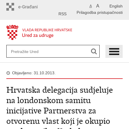
Preskoči
A
English
A
na
Prilagodba pristupačnosti
glavni
RSS
sadržaj
Objavljeno: 31.10.2013.
Hrvatska delegacija sudjeluje
na londonskom samitu
inicijative Partnerstva za
otvorenu vlast koji je okupio