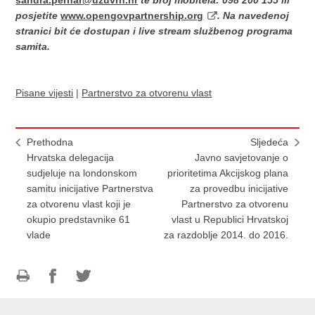
sandra.pernar@uzuvrh.hr
te broj mobitela: 098 200 155 ili
posjetite
www.opengovpartnership.org
. Na navedenoj
stranici bit će dostupan i live stream službenog programa
samita.
Pisane vijesti
|
Partnerstvo za otvorenu vlast
Prethodna
Sljedeća
Hrvatska delegacija
Javno savjetovanje o
sudjeluje na londonskom
prioritetima Akcijskog plana
samitu inicijative Partnerstva
za provedbu inicijative
za otvorenu vlast koji je
Partnerstvo za otvorenu
okupio predstavnike 61
vlast u Republici Hrvatskoj
vlade
za razdoblje 2014. do 2016.
Ispiši
Podijeli
Podijeli
stranicu
na
na