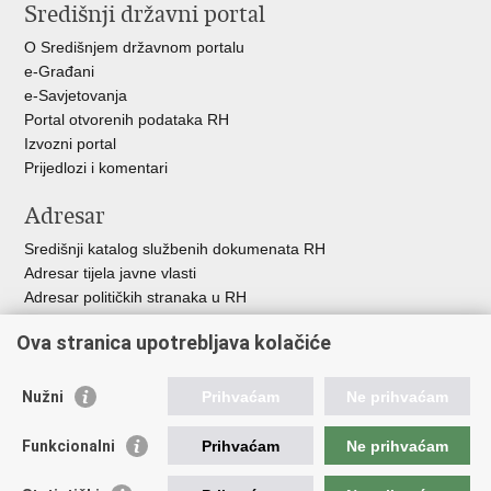
Središnji državni portal
Facebooku
Twitteru
O Središnjem državnom portalu
e-Građani
e-Savjetovanja
Portal otvorenih podataka RH
Izvozni portal
Prijedlozi i komentari
Adresar
Središnji katalog službenih dokumenata RH
Adresar tijela javne vlasti
Adresar političkih stranaka u RH
Popis dužnosnika u RH
Ova stranica upotrebljava kolačiće
Besplatni telefoni javne uprave
Pozivi za žurnu pomo
ć
Nužni
Prihvaćam
Ne prihvaćam
Važne poveznice
Funkcionalni
Prihvaćam
Ne prihvaćam
Vlada Republike Hrvatske
Registar udruga