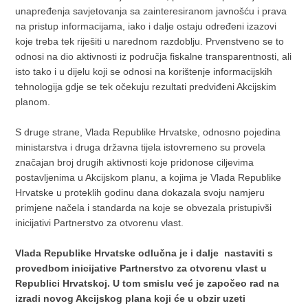
unapređenja savjetovanja sa zainteresiranom javnošću i prava
na pristup informacijama, iako i dalje ostaju određeni izazovi
koje treba tek riješiti u narednom razdoblju. Prvenstveno se to
odnosi na dio aktivnosti iz područja fiskalne transparentnosti, ali
isto tako i u dijelu koji se odnosi na korištenje informacijskih
tehnologija gdje se tek očekuju rezultati predviđeni Akcijskim
planom.
S druge strane, Vlada Republike Hrvatske, odnosno pojedina
ministarstva i druga državna tijela istovremeno su provela
značajan broj drugih aktivnosti koje pridonose ciljevima
postavljenima u Akcijskom planu, a kojima je Vlada Republike
Hrvatske u proteklih godinu dana dokazala svoju namjeru
primjene načela i standarda na koje se obvezala pristupivši
inicijativi Partnerstvo za otvorenu vlast.
Vlada Republike Hrvatske odlučna je i dalje nastaviti s
provedbom inicijative Partnerstvo za otvorenu vlast u
Republici Hrvatskoj. U tom smislu već je započeo rad na
izradi novog Akcijskog plana koji će u obzir uzeti