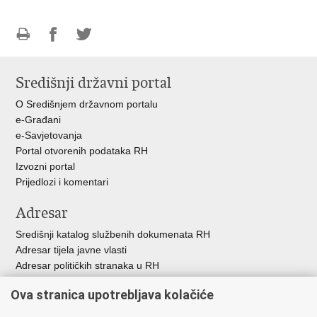
Ispiši
Podijeli
Podijeli
stranicu
na
na
Središnji državni portal
Facebooku
Twitteru
O Središnjem državnom portalu
e-Građani
e-Savjetovanja
Portal otvorenih podataka RH
Izvozni portal
Prijedlozi i komentari
Adresar
Središnji katalog službenih dokumenata RH
Adresar tijela javne vlasti
Adresar političkih stranaka u RH
Popis dužnosnika u RH
Ova stranica upotrebljava kolačiće
Besplatni telefoni javne uprave
Pozivi za žurnu pomo
ć