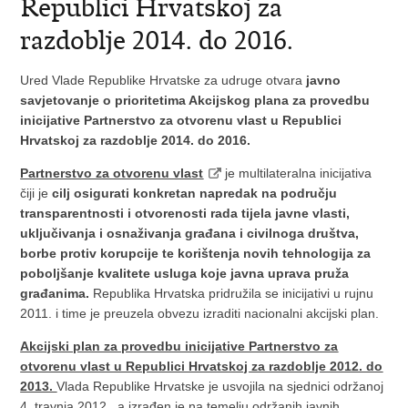
Republici Hrvatskoj za
razdoblje 2014. do 2016.
Ured Vlade Republike Hrvatske za udruge otvara
javno
savjetovanje o prioritetima Akcijskog plana za provedbu
inicijative Partnerstvo za otvorenu vlast u Republici
Hrvatskoj za razdoblje 2014. do 2016.
Partnerstvo za otvorenu vlast
je multilateralna inicijativa
čiji je
cilj osigurati konkretan napredak na području
transparentnosti i otvorenosti rada tijela javne vlasti,
uključivanja i osnaživanja građana i civilnoga društva,
borbe protiv korupcije te korištenja novih tehnologija za
poboljšanje kvalitete usluga koje javna uprava pruža
građanima.
Republika Hrvatska pridružila se inicijativi u rujnu
2011. i time je preuzela obvezu izraditi nacionalni akcijski plan.
Akcijski plan za provedbu inicijative Partnerstvo za
otvorenu vlast u Republici Hrvatskoj za razdoblje 2012. do
2013.
Vlada Republike Hrvatske je usvojila na sjednici održanoj
4. travnja 2012., a izrađen je na temelju održanih javnih