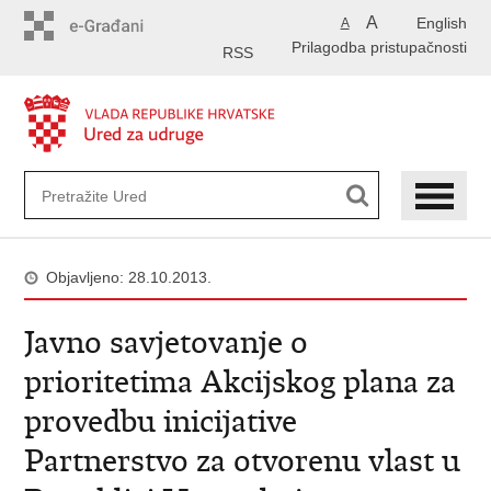
Preskoči
A
English
A
na
Prilagodba pristupačnosti
glavni
RSS
sadržaj
Objavljeno: 28.10.2013.
Javno savjetovanje o
prioritetima Akcijskog plana za
provedbu inicijative
Partnerstvo za otvorenu vlast u