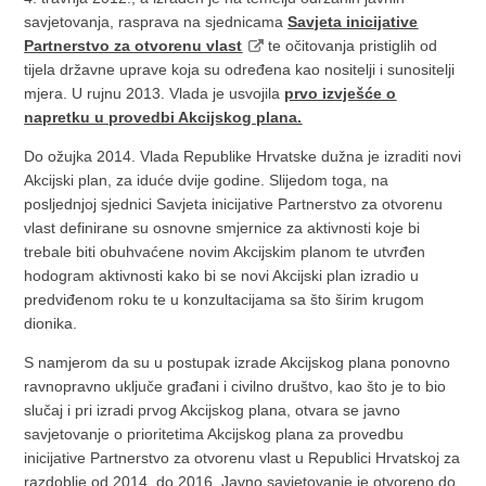
savjetovanja, rasprava na sjednicama
Savjeta inicijative
Partnerstvo za otvorenu vlast
te očitovanja pristiglih od
tijela državne uprave koja su određena kao nositelji i sunositelji
mjera. U rujnu 2013. Vlada je usvojila
prvo izvješće o
napretku u provedbi Akcijskog plana.
Do ožujka 2014. Vlada Republike Hrvatske dužna je izraditi novi
Akcijski plan, za iduće dvije godine. Slijedom toga, na
posljednjoj sjednici Savjeta inicijative Partnerstvo za otvorenu
vlast definirane su osnovne smjernice za aktivnosti koje bi
trebale biti obuhvaćene novim Akcijskim planom te utvrđen
hodogram aktivnosti kako bi se novi Akcijski plan izradio u
predviđenom roku te u konzultacijama sa što širim krugom
dionika.
S namjerom da su u postupak izrade Akcijskog plana ponovno
ravnopravno uključe građani i civilno društvo, kao što je to bio
slučaj i pri izradi prvog Akcijskog plana, otvara se javno
savjetovanje o prioritetima Akcijskog plana za provedbu
inicijative Partnerstvo za otvorenu vlast u Republici Hrvatskoj za
razdoblje od 2014. do 2016. Javno savjetovanje je otvoreno do