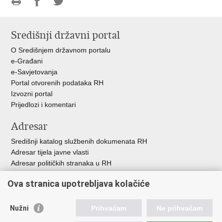
Ispiši
Podijeli
Podijeli
stranicu
na
na
Središnji državni portal
Facebooku
Twitteru
O Središnjem državnom portalu
e-Građani
e-Savjetovanja
Portal otvorenih podataka RH
Izvozni portal
Prijedlozi i komentari
Adresar
Središnji katalog službenih dokumenata RH
Adresar tijela javne vlasti
Adresar političkih stranaka u RH
Popis dužnosnika u RH
Ova stranica upotrebljava kolačiće
Besplatni telefoni javne uprave
Pozivi za žurnu pomo
ć
Nužni
Prihvaćam
Ne prihvaćam
Važne poveznice