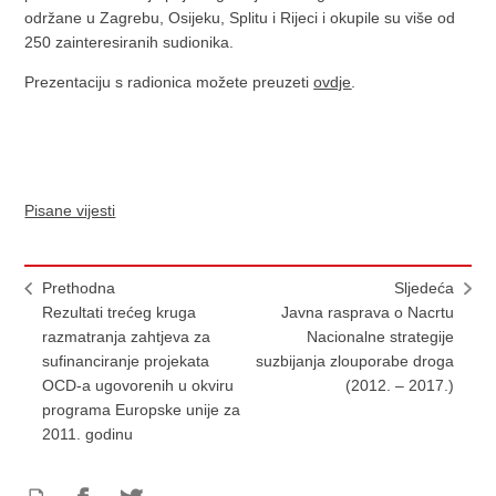
održane u Zagrebu, Osijeku, Splitu i Rijeci i okupile su više od
250 zainteresiranih sudionika.
Prezentaciju s radionica možete preuzeti
ovdje
.
Pisane vijesti
Prethodna
Sljedeća
Rezultati trećeg kruga
Javna rasprava o Nacrtu
razmatranja zahtjeva za
Nacionalne strategije
sufinanciranje projekata
suzbijanja zlouporabe droga
OCD-a ugovorenih u okviru
(2012. – 2017.)
programa Europske unije za
2011. godinu