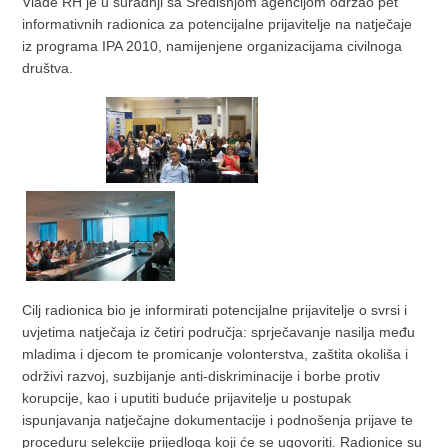
Vlade RH je u suradnji sa Središnjom agencijom održao pet
informativnih radionica za potencijalne prijavitelje na natječaje
iz programa IPA 2010, namijenjene organizacijama civilnoga
društva.
Cilj radionica bio je informirati potencijalne prijavitelje o svrsi i
uvjetima natječaja iz četiri područja: sprječavanje nasilja među
mladima i djecom te promicanje volonterstva, zaštita okoliša i
održivi razvoj, suzbijanje anti-diskriminacije i borbe protiv
korupcije, kao i uputiti buduće prijavitelje u postupak
ispunjavanja natječajne dokumentacije i podnošenja prijave te
proceduru selekcije prijedloga koji će se ugovoriti. Radionice su