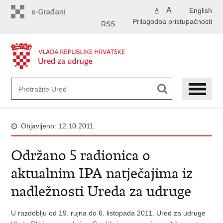
Preskoči
A
English
A
na
Prilagodba pristupačnosti
glavni
RSS
sadržaj
Objavljeno: 12.10.2011.
Održano 5 radionica o
aktualnim IPA natječajima iz
nadležnosti Ureda za udruge
U razdoblju od 19. rujna do 6. listopada 2011. Ured za udruge