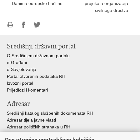
Danima europske baštine
projekata organizacija
civilnoga društva
Ispiši
Podijeli
Podijeli
stranicu
na
na
Središnji državni portal
Facebooku
Twitteru
O Središnjem državnom portalu
e-Građani
e-Savjetovanja
Portal otvorenih podataka RH
Izvozni portal
Prijedlozi i komentari
Adresar
Središnji katalog službenih dokumenata RH
Adresar tijela javne vlasti
Adresar političkih stranaka u RH
Popis dužnosnika u RH
Ova stranica upotrebljava kolačiće