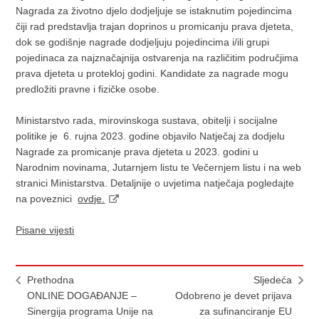
Nagrada za životno djelo dodjeljuje se istaknutim pojedincima
čiji rad predstavlja trajan doprinos u promicanju prava djeteta,
dok se godišnje nagrade dodjeljuju pojedincima i/ili grupi
pojedinaca za najznačajnija ostvarenja na različitim područjima
prava djeteta u protekloj godini. Kandidate za nagrade mogu
predložiti pravne i fizičke osobe.
Ministarstvo rada, mirovinskoga sustava, obitelji i socijalne
politike je 6. rujna 2023. godine objavilo Natječaj za dodjelu
Nagrade za promicanje prava djeteta u 2023. godini u
Narodnim novinama, Jutarnjem listu te Večernjem listu i na web
stranici Ministarstva. Detaljnije o uvjetima natječaja pogledajte
na poveznici
ovdje.
Pisane vijesti
Prethodna
Sljedeća
ONLINE DOGAĐANJE –
Odobreno je devet prijava
Sinergija programa Unije na
za sufinanciranje EU