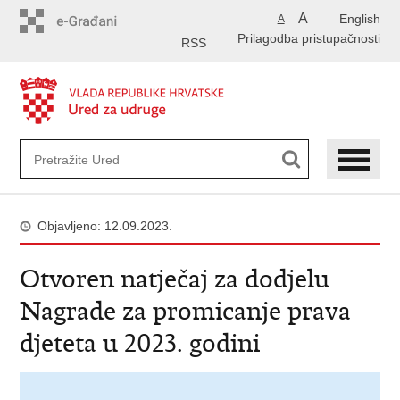
Preskoči
A
English
A
na
Prilagodba pristupačnosti
glavni
RSS
sadržaj
Objavljeno: 12.09.2023.
Otvoren natječaj za dodjelu
Nagrade za promicanje prava
djeteta u 2023. godini