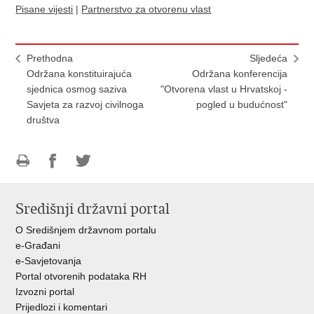
Pisane vijesti
|
Partnerstvo za otvorenu vlast
Prethodna
Sljedeća
Održana konstituirajuća
Održana konferencija
sjednica osmog saziva
"Otvorena vlast u Hrvatskoj -
Savjeta za razvoj civilnoga
pogled u budućnost"
društva
Ispiši
Podijeli
Podijeli
stranicu
na
na
Središnji državni portal
Facebooku
Twitteru
O Središnjem državnom portalu
e-Građani
e-Savjetovanja
Portal otvorenih podataka RH
Izvozni portal
Prijedlozi i komentari