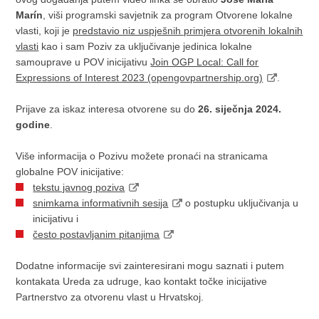
Marín
, viši programski savjetnik za program Otvorene lokalne
vlasti, koji je
predstavio niz uspješnih primjera otvorenih lokalnih
vlasti
kao i sam Poziv za uključivanje jedinica lokalne
samouprave u POV inicijativu
Join OGP Local: Call for
Expressions of Interest 2023 (opengovpartnership.org)
.
Prijave za iskaz interesa otvorene su do
26. siječnja 2024.
godine
.
Više informacija o Pozivu možete pronaći na stranicama
globalne POV inicijative:
tekstu javnog poziva
snimkama informativnih sesija
o postupku uključivanja u
inicijativu i
često postavljanim pitanjima
Dodatne informacije svi zainteresirani mogu saznati i putem
kontakata Ureda za udruge, kao kontakt točke inicijative
Partnerstvo za otvorenu vlast u Hrvatskoj.