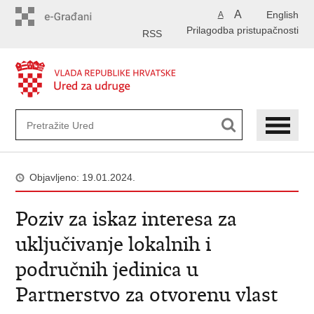
Preskoči
A
English
A
na
Prilagodba pristupačnosti
glavni
RSS
sadržaj
Objavljeno: 19.01.2024.
Poziv za iskaz interesa za
uključivanje lokalnih i
područnih jedinica u
Partnerstvo za otvorenu vlast