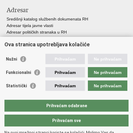
Adresar
Središnji katalog službenih dokumenata RH
Adresar tijela javne vlasti
Adresar političkih stranaka u RH
Popis dužnosnika u RH
Ova stranica upotrebljava kolačiće
Besplatni telefoni javne uprave
Pozivi za žurnu pomo
ć
Nužni
Prihvaćam
Ne prihvaćam
Važne poveznice
Funkcionalni
Prihvaćam
Ne prihvaćam
Vlada Republike Hrvatske
Registar udruga
Statistički
Prihvaćam
Ne prihvaćam
Registar neprofitnih organizacija
Povjerenik za informiranje
Nacionalna zaklada za razvoj civilnoga društva
Prihvaćam odabrane
Vaš glas u Europi
Prihvaćam sve
Povratak na vrh
Na ovoj mrežnoj stranci koriste se kolačići. Molimo Vas da