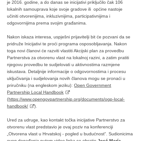
je 2016. godine, a do danas se inicijativi priključilo čak 106
lokalnih samouprava koje svoje gradove ili općine nastoje
učiniti otvorenijima, inkluzivnijima, participativnijima i
odgovornijima prema svojim građanima.
Nakon iskaza interesa, uspješni prijavitelji bit će pozvani da se
pridruže Inicijativi te proći programa osposobljavanja. Nakon
toga novi članovi će razviti vlastiti Akcijski plan za provedbu
Partnerstva za otvorenu vlast na lokalnoj razini, a zatim pratiti
njegovu provedbu te sudjelovati u aktivnostima razmjene
iskustava. Detaljnije informacije o odgovornostima i procesu
uključivanja i sudjelovanja novih članova mogu se pronaći u
priručniku (na engleskom jeziku):
Open Government
Partnership Local Handbook
(
https://www.opengovpartnership.org/documents/ogp-local-
handbook/
).
Ured za udruge, kao kontakt točka inicijative Partnerstvo za
otvorenu vlast predstavio je ovaj poziv na konferenciji
„Otvorena vlast u Hrvatskoj - pogled u budućnost“. Sudionicima
ovog događanja putem video linka se obratio
José María