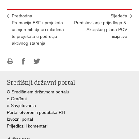
Prethodna
Sljedeća
Promocija ESF+ projekata
Predstavljanje prijedloga 5.
usmjerenih djeci i mladima
Akcijskog plana POV
te projekata u području
inicijative
aktivnog starenja
Ispiši
Podijeli
Podijeli
stranicu
na
na
Središnji državni portal
Facebooku
Twitteru
O Središnjem državnom portalu
e-Građani
e-Savjetovanja
Portal otvorenih podataka RH
Izvozni portal
Prijedlozi i komentari