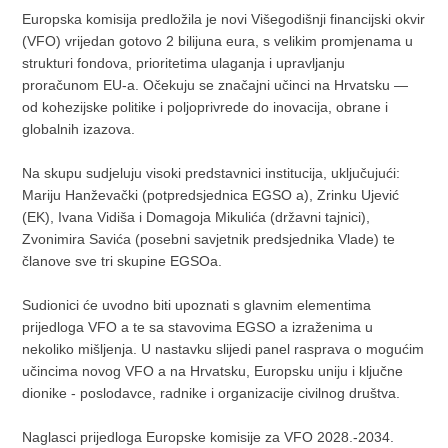
Europska komisija predložila je novi Višegodišnji financijski okvir
(VFO) vrijedan gotovo 2 bilijuna eura, s velikim promjenama u
strukturi fondova, prioritetima ulaganja i upravljanju
proračunom EU-a. Očekuju se značajni učinci na Hrvatsku —
od kohezijske politike i poljoprivrede do inovacija, obrane i
globalnih izazova.
Na skupu sudjeluju visoki predstavnici institucija, uključujući:
Mariju Hanževački (potpredsjednica EGSO a), Zrinku Ujević
(EK), Ivana Vidiša i Domagoja Mikulića (državni tajnici),
Zvonimira Savića (posebni savjetnik predsjednika Vlade) te
članove sve tri skupine EGSOa.
Sudionici će uvodno biti upoznati s glavnim elementima
prijedloga VFO a te sa stavovima EGSO a izraženima u
nekoliko mišljenja. U nastavku slijedi panel rasprava o mogućim
učincima novog VFO a na Hrvatsku, Europsku uniju i ključne
dionike - poslodavce, radnike i organizacije civilnog društva.
Naglasci prijedloga Europske komisije za VFO 2028.-2034.