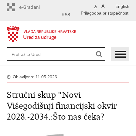
Preskoči
A
English
A
na
Prilagodba pristupačnosti
glavni
RSS
sadržaj
Objavljeno: 11.05.2026.
Stručni skup "Novi
Višegodišnji financijski okvir
2028.-2034.:Što nas čeka?