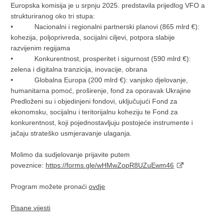
Europska komisija je u srpnju 2025. predstavila prijedlog VFO a
strukturiranog oko tri stupa:
• Nacionalni i regionalni partnerski planovi (865 mlrd €):
kohezija, poljoprivreda, socijalni ciljevi, potpora slabije
razvijenim regijama
• Konkurentnost, prosperitet i sigurnost (590 mlrd €):
zelena i digitalna tranzicija, inovacije, obrana
• Globalna Europa (200 mlrd €): vanjsko djelovanje,
humanitarna pomoć, proširenje, fond za oporavak Ukrajine
Predloženi su i objedinjeni fondovi, uključujući Fond za
ekonomsku, socijalnu i teritorijalnu koheziju te Fond za
konkurentnost, koji pojednostavljuju postojeće instrumente i
jačaju strateško usmjeravanje ulaganja.
Molimo da sudjelovanje prijavite putem
poveznice:
https://forms.gle/wHMwZopR8UZuEwm46
Program možete pronaći
ovdje
Pisane vijesti