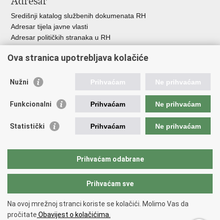
Adresar
Središnji katalog službenih dokumenata RH
Adresar tijela javne vlasti
Adresar političkih stranaka u RH
Popis dužnosnika u RH
Ova stranica upotrebljava kolačiće
Besplatni telefoni javne uprave
Pozivi za žurnu pomo
ć
Nužni
Prihvaćam
Ne prihvaćam
Važne poveznice
Funkcionalni
Prihvaćam
Ne prihvaćam
Vlada Republike Hrvatske
Registar udruga
Statistički
Prihvaćam
Ne prihvaćam
Registar neprofitnih organizacija
Povjerenik za informiranje
Nacionalna zaklada za razvoj civilnoga društva
Prihvaćam odabrane
Vaš glas u Europi
Prihvaćam sve
Povratak na vrh
Na ovoj mrežnoj stranci koriste se kolačići. Molimo Vas da
Copyright © 2026 Ured za udruge.
Uvjeti korištenja
.
Izjava o
pročitate
Obavijest o kolačićima.
pristupačnosti