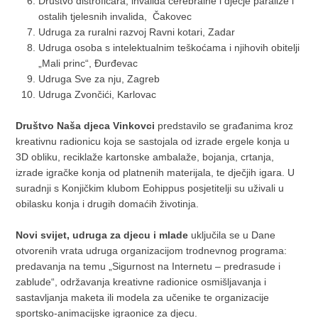
Društvo distrofičara, invalida cerebralne i dječje paralize i
ostalih tjelesnih invalida, Čakovec
Udruga za ruralni razvoj Ravni kotari, Zadar
Udruga osoba s intelektualnim teškoćama i njihovih obitelji
„Mali princ“, Đurđevac
Udruga Sve za nju, Zagreb
Udruga Zvončići, Karlovac
Društvo Naša djeca Vinkovci
predstavilo se građanima kroz
kreativnu radionicu koja se sastojala od izrade ergele konja u
3D obliku, reciklaže kartonske ambalaže, bojanja, crtanja,
izrade igračke konja od platnenih materijala, te dječjih igara. U
suradnji s Konjičkim klubom Eohippus posjetitelji su uživali u
obilasku konja i drugih domaćih životinja.
Novi svijet, udruga za djecu i mlade
uključila se u Dane
otvorenih vrata udruga organizacijom trodnevnog programa:
predavanja na temu „Sigurnost na Internetu – predrasude i
zablude“, održavanja kreativne radionice osmišljavanja i
sastavljanja maketa ili modela za učenike te organizacije
sportsko-animacijske igraonice za djecu.