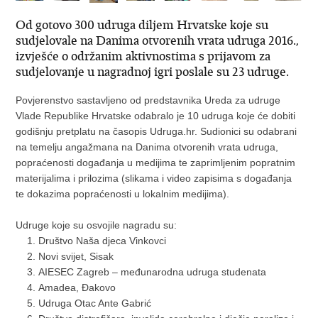
Od gotovo 300 udruga diljem Hrvatske koje su
sudjelovale na Danima otvorenih vrata udruga 2016.,
izvješće o održanim aktivnostima s prijavom za
sudjelovanje u nagradnoj igri poslale su 23 udruge.
Povjerenstvo sastavljeno od predstavnika Ureda za udruge
Vlade Republike Hrvatske odabralo je 10 udruga koje će dobiti
godišnju pretplatu na časopis Udruga.hr. Sudionici su odabrani
na temelju angažmana na Danima otvorenih vrata udruga,
popraćenosti događanja u medijima te zaprimljenim popratnim
materijalima i prilozima (slikama i video zapisima s događanja
te dokazima popraćenosti u lokalnim medijima).
Udruge koje su osvojile nagradu su:
Društvo Naša djeca Vinkovci
Novi svijet, Sisak
AIESEC Zagreb – međunarodna udruga studenata
Amadea, Đakovo
Udruga Otac Ante Gabrić