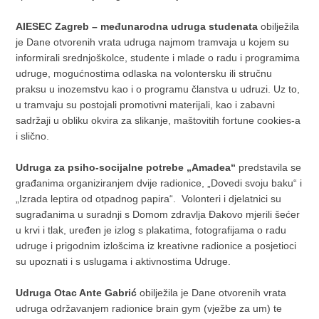
AIESEC Zagreb – međunarodna udruga studenata
obilježila
je Dane otvorenih vrata udruga najmom tramvaja u kojem su
informirali srednjoškolce, studente i mlade o radu i programima
udruge, mogućnostima odlaska na volontersku ili stručnu
praksu u inozemstvu kao i o programu članstva u udruzi. Uz to,
u tramvaju su postojali promotivni materijali, kao i zabavni
sadržaji u obliku okvira za slikanje, maštovitih fortune cookies-a
i slično.
Udruga za psiho-socijalne potrebe „Amadea“
predstavila se
građanima organiziranjem dvije radionice, „Dovedi svoju baku“ i
„Izrada leptira od otpadnog papira“. Volonteri i djelatnici su
sugrađanima u suradnji s Domom zdravlja Đakovo mjerili šećer
u krvi i tlak, uređen je izlog s plakatima, fotografijama o radu
udruge i prigodnim izlošcima iz kreativne radionice a posjetioci
su upoznati i s uslugama i aktivnostima Udruge.
Udruga Otac Ante Gabrić
obilježila je Dane otvorenih vrata
udruga održavanjem radionice brain gym (vježbe za um) te