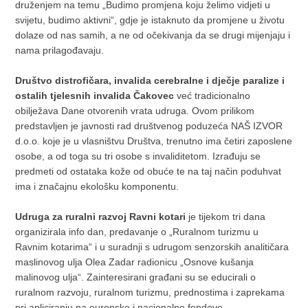
druženjem na temu „Budimo promjena koju želimo vidjeti u
svijetu, budimo aktivni“, gdje je istaknuto da promjene u životu
dolaze od nas samih, a ne od očekivanja da se drugi mijenjaju i
nama prilagođavaju.
Društvo distrofičara, invalida cerebralne i dječje paralize i
ostalih tjelesnih invalida Čakovec
već tradicionalno
obilježava Dane otvorenih vrata udruga. Ovom prilikom
predstavljen je javnosti rad društvenog poduzeća NAŠ IZVOR
d.o.o. koje je u vlasništvu Društva, trenutno ima četiri zaposlene
osobe, a od toga su tri osobe s invaliditetom. Izrađuju se
predmeti od ostataka kože od obuće te na taj način poduhvat
ima i značajnu ekološku komponentu.
Udruga za ruralni razvoj Ravni kotari
je tijekom tri dana
organizirala info dan, predavanje o „Ruralnom turizmu u
Ravnim kotarima“ i u suradnji s udrugom senzorskih analitičara
maslinovog ulja Olea Zadar radionicu „Osnove kušanja
malinovog ulja“. Zainteresirani građani su se educirali o
ruralnom razvoju, ruralnom turizmu, prednostima i zaprekama
pri apliciranju na europske i nacionalne fondove.