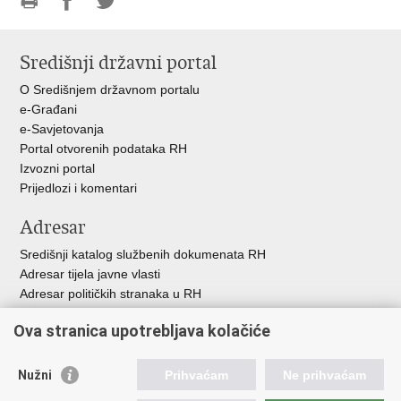
Ispiši
Podijeli
Podijeli
stranicu
na
na
Središnji državni portal
Facebooku
Twitteru
O Središnjem državnom portalu
e-Građani
e-Savjetovanja
Portal otvorenih podataka RH
Izvozni portal
Prijedlozi i komentari
Adresar
Središnji katalog službenih dokumenata RH
Adresar tijela javne vlasti
Adresar političkih stranaka u RH
Popis dužnosnika u RH
Ova stranica upotrebljava kolačiće
Besplatni telefoni javne uprave
Pozivi za žurnu pomo
ć
Nužni
Prihvaćam
Ne prihvaćam
Važne poveznice