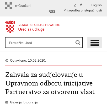
Preskoči
A
English
A
na
Prilagodba pristupačnosti
glavni
RSS
sadržaj
Objavljeno: 10.02.2020.
Zahvala za sudjelovanje u
Upravnom odboru inicijative
Partnerstvo za otvorenu vlast
Galerija fotografija