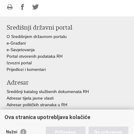
Ispiši
Podijeli
Podijeli
stranicu
na
na
Središnji državni portal
Facebooku
Twitteru
O Središnjem državnom portalu
e-Građani
e-Savjetovanja
Portal otvorenih podataka RH
Izvozni portal
Prijedlozi i komentari
Adresar
Središnji katalog službenih dokumenata RH
Adresar tijela javne vlasti
Adresar političkih stranaka u RH
Popis dužnosnika u RH
Ova stranica upotrebljava kolačiće
Besplatni telefoni javne uprave
Pozivi za žurnu pomo
ć
Nužni
Prihvaćam
Ne prihvaćam