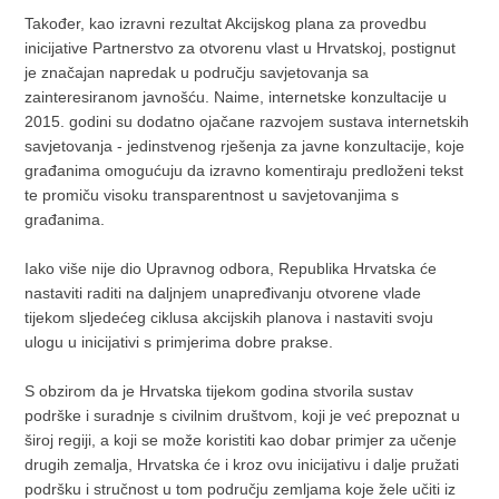
Također, kao izravni rezultat Akcijskog plana za provedbu
inicijative Partnerstvo za otvorenu vlast u Hrvatskoj, postignut
je značajan napredak u području savjetovanja sa
zainteresiranom javnošću. Naime, internetske konzultacije u
2015. godini su dodatno ojačane razvojem sustava internetskih
savjetovanja - jedinstvenog rješenja za javne konzultacije, koje
građanima omogućuju da izravno komentiraju predloženi tekst
te promiču visoku transparentnost u savjetovanjima s
građanima.
Iako više nije dio Upravnog odbora, Republika Hrvatska će
nastaviti raditi na daljnjem unapređivanju otvorene vlade
tijekom sljedećeg ciklusa akcijskih planova i nastaviti svoju
ulogu u inicijativi s primjerima dobre prakse.
S obzirom da je Hrvatska tijekom godina stvorila sustav
podrške i suradnje s civilnim društvom, koji je već prepoznat u
široj regiji, a koji se može koristiti kao dobar primjer za učenje
drugih zemalja, Hrvatska će i kroz ovu inicijativu i dalje pružati
podršku i stručnost u tom području zemljama koje žele učiti iz