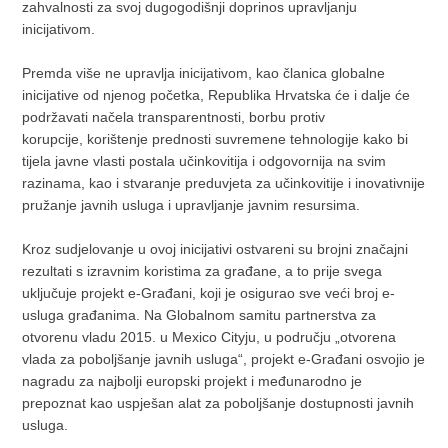
zahvalnosti za svoj dugogodišnji doprinos upravljanju
inicijativom.
Premda više ne upravlja inicijativom, kao članica globalne
inicijative od njenog početka, Republika Hrvatska će i dalje će
podržavati načela transparentnosti, borbu protiv
korupcije, korištenje prednosti suvremene tehnologije kako bi
tijela javne vlasti postala učinkovitija i odgovornija na svim
razinama, kao i stvaranje preduvjeta za učinkovitije i inovativnije
pružanje javnih usluga i upravljanje javnim resursima.
Kroz sudjelovanje u ovoj inicijativi ostvareni su brojni značajni
rezultati s izravnim koristima za građane, a to prije svega
uključuje projekt e-Građani, koji je osigurao sve veći broj e-
usluga građanima. Na Globalnom samitu partnerstva za
otvorenu vladu 2015. u Mexico Cityju, u području „otvorena
vlada za poboljšanje javnih usluga“, projekt e-Građani osvojio je
nagradu za najbolji europski projekt i međunarodno je
prepoznat kao uspješan alat za poboljšanje dostupnosti javnih
usluga.