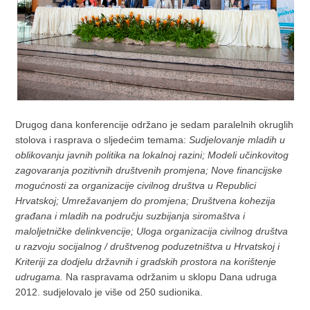
Drugog dana konferencije održano je sedam paralelnih okruglih
stolova i rasprava o sljedećim temama:
Sudjelovanje mladih u
oblikovanju javnih politika na lokalnoj razini; Modeli učinkovitog
zagovaranja pozitivnih društvenih promjena; Nove financijske
mogućnosti za organizacije civilnog društva u Republici
Hrvatskoj; Umrežavanjem do promjena; Društvena kohezija
građana i mladih na području suzbijanja siromaštva i
maloljetničke delinkvencije; Uloga organizacija civilnog društva
u razvoju socijalnog / društvenog poduzetništva u Hrvatskoj i
Kriteriji za dodjelu državnih i gradskih prostora na korištenje
udrugama.
Na raspravama održanim u sklopu Dana udruga
2012. sudjelovalo je više od 250 sudionika.