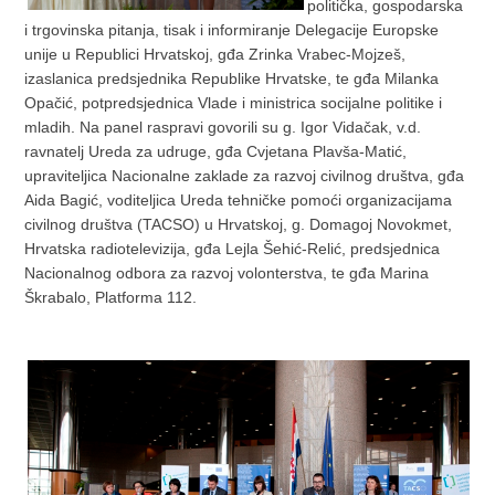
politička, gospodarska
i trgovinska pitanja, tisak i informiranje Delegacije Europske
unije u Republici Hrvatskoj, gđa Zrinka Vrabec-Mojzeš,
izaslanica predsjednika Republike Hrvatske, te gđa Milanka
Opačić, potpredsjednica Vlade i ministrica socijalne politike i
mladih. Na panel raspravi govorili su g. Igor Vidačak, v.d.
ravnatelj Ureda za udruge, gđa Cvjetana Plavša-Matić,
upraviteljica Nacionalne zaklade za razvoj civilnog društva, gđa
Aida Bagić, voditeljica Ureda tehničke pomoći organizacijama
civilnog društva (TACSO) u Hrvatskoj, g. Domagoj Novokmet,
Hrvatska radiotelevizija, gđa Lejla Šehić-Relić, predsjednica
Nacionalnog odbora za razvoj volonterstva, te gđa Marina
Škrabalo, Platforma 112.