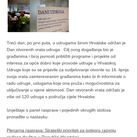
Treći dan, po prvi puta, u udrugama širom Hrvatske održan je
Dan otvorenih vrata udruga. Cilj ovog događanja bio je
građanima i široj javnosti približiti programe i projekte od
interesa za opće dobro koje provode udruge u Hrvatskoj.
Udruge koje su se prijavile za sudjelovanje otvorile su 16. lipnja
svoja vrata zainteresiranim građanima kako bi ih informirale o
radu udruge, uslugama koje ona pruža i mogućnostima za
uključivanje u njene aktivnosti. Dan otvorenih vrata održalo je
više od 120 udruga s područja cijele Hrvatske.
Izvještaje s panel rasprave i pojedinih okruglih stolova
pronađite u nastavku:
Plenarna rasprava: Strateški prioriteti za potporu razvoju