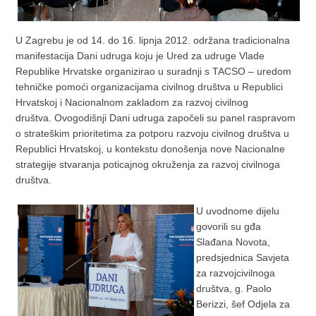
U Zagrebu je od 14. do 16. lipnja 2012. održana tradicionalna
manifestacija Dani udruga koju je Ured za udruge Vlade
Republike Hrvatske organizirao u suradnji s TACSO – uredom
tehničke pomoći organizacijama civilnog društva u Republici
Hrvatskoj i Nacionalnom zakladom za razvoj civilnog
društva. Ovogodišnji Dani udruga započeli su panel raspravom
o strateškim prioritetima za potporu razvoju civilnog društva u
Republici Hrvatskoj, u kontekstu donošenja nove Nacionalne
strategije stvaranja poticajnog okruženja za razvoj civilnoga
društva.
U uvodnome dijelu
govorili su gđa
Slađana Novota,
predsjednica Savjeta
za razvojcivilnoga
društva, g. Paolo
Berizzi, šef Odjela za