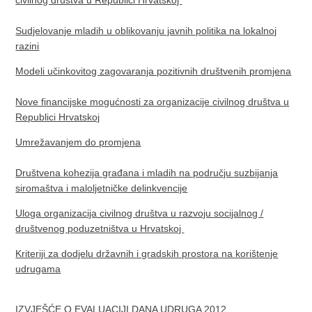
civilnog društva u Republici Hrvatskoj
Sudjelovanje mladih u oblikovanju javnih politika na lokalnoj
razini
Modeli učinkovitog zagovaranja pozitivnih društvenih promjena
Nove financijske mogućnosti za organizacije civilnog društva u
Republici Hrvatskoj
Umrežavanjem do promjena
Društvena kohezija građana i mladih na području suzbijanja
siromaštva i maloljetničke delinkvencije
Uloga organizacija civilnog društva u razvoju socijalnog /
društvenog poduzetništva u Hrvatskoj
Kriteriji za dodjelu državnih i gradskih prostora na korištenje
udrugama
IZVJEŠĆE O EVALUACIJI DANA UDRUGA 2012.