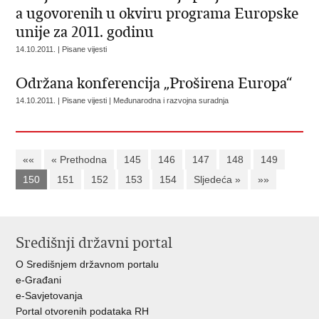
a ugovorenih u okviru programa Europske
unije za 2011. godinu
14.10.2011. | Pisane vijesti
Održana konferencija „Proširena Europa“
14.10.2011. | Pisane vijesti | Međunarodna i razvojna suradnja
««
« Prethodna
145
146
147
148
149
150
151
152
153
154
Sljedeća »
»»
Središnji državni portal
O Središnjem državnom portalu
e-Građani
e-Savjetovanja
Portal otvorenih podataka RH