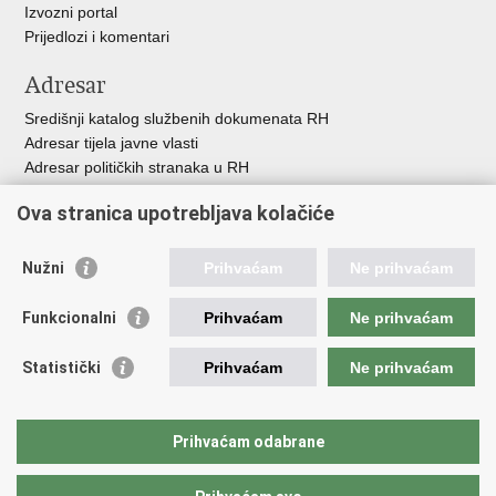
Izvozni portal
Prijedlozi i komentari
Adresar
Središnji katalog službenih dokumenata RH
Adresar tijela javne vlasti
Adresar političkih stranaka u RH
Popis dužnosnika u RH
Ova stranica upotrebljava kolačiće
Besplatni telefoni javne uprave
Pozivi za žurnu pomo
ć
Nužni
Prihvaćam
Ne prihvaćam
Važne poveznice
Funkcionalni
Prihvaćam
Ne prihvaćam
Vlada Republike Hrvatske
Registar udruga
Statistički
Prihvaćam
Ne prihvaćam
Registar neprofitnih organizacija
Povjerenik za informiranje
Nacionalna zaklada za razvoj civilnoga društva
Prihvaćam odabrane
Vaš glas u Europi