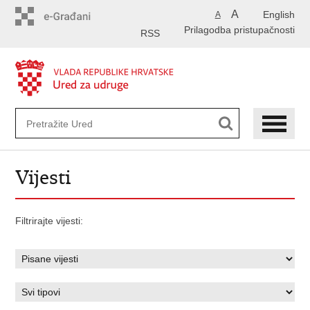
Preskoči
A
English
A
na
Prilagodba pristupačnosti
glavni
RSS
sadržaj
Vijesti
Filtrirajte vijesti: