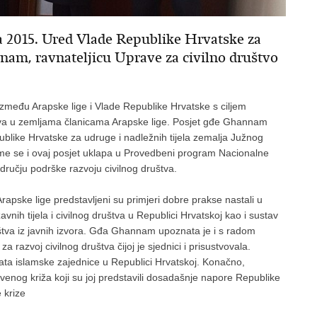
da 2015. Ured Vlade Republike Hrvatske za
nam, ravnateljicu Uprave za civilno društvo
među Arapske lige i Vlade Republike Hrvatske s ciljem
štva u zemljama članicama Arapske lige. Posjet gđe Ghannam
blike Hrvatske za udruge i nadležnih tijela zemalja Južnog
ime se i ovaj posjet uklapa u Provedbeni program Nacionalne
dručju podrške razvoju civilnog društva.
Arapske lige predstavljeni su primjeri dobre prakse nastali u
vnih tijela i civilnog društva u Republici Hrvatskoj kao i sustav
uštva iz javnih izvora. Gđa Ghannam upoznata je i s radom
a razvoj civilnog društva čijoj je sjednici i prisustvovala.
ta islamske zajednice u Republici Hrvatskoj. Konačno,
venog križa koji su joj predstavili dosadašnje napore Republike
 krize