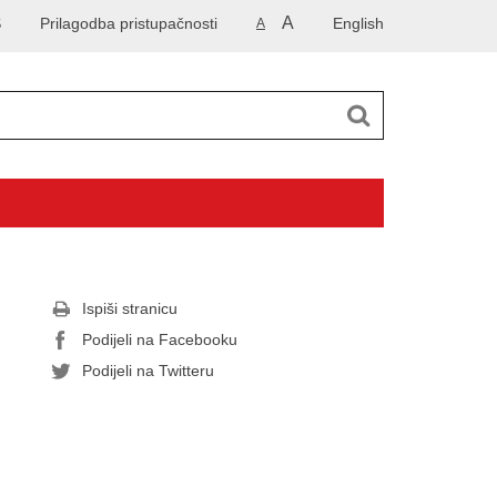
A
S
Prilagodba pristupačnosti
English
A
Ispiši stranicu
Podijeli na Facebooku
Podijeli na Twitteru