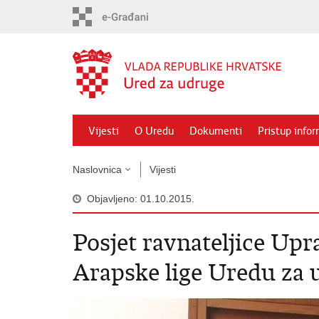
Preskoči
na
glavni
sadržaj
Vijesti
O Uredu
Dokumenti
Pristup info
Naslovnica
Vijesti
Objavljeno: 01.10.2015.
Posjet ravnateljice Upr
Arapske lige Uredu za 