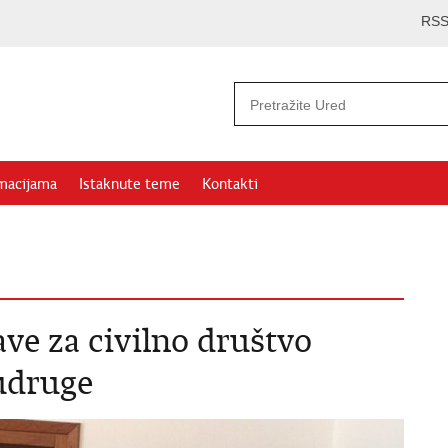
RS
rmacijama
Istaknute teme
Kontakti
ave za civilno društvo
udruge