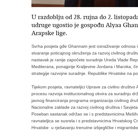
U razdoblju od 28. rujna do 2. listopa
udruge ugostio je gospođu Alyaa Ghan
Arapske lige.
Svrha posjeta gđe Ghannam jest osnaživanje odnosa iz
stvaranje poticajnog okruženja za razvoj civilnog dru
nastavak je ranije započete suradnje Ureda Vlade Repu
Mediterana, ponajprije Kraljevine Jordana i Maroka, č
strategije razvojne suradnje. Republike Hrvatske na po
Tijekom posjeta, ravnateljici Uprave za civilno društvo 
procesu razvoja institucionalnog okvira za suradnju drža
javnog financiranja programa organizacija civilnog dr
Nacionalne zaklade za razvoj civilnog društva i Savjeta z
Poseban sastanak održao se i s predstavnicima Mešiha
ravnateljica se susrela i s predstavnicima Hrvatskog Cr
Hrvatske u rješavanju trenutne izbjegličke i migrantske