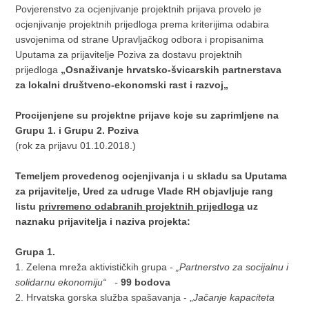
Povjerenstvo za ocjenjivanje projektnih prijava provelo je
ocjenjivanje projektnih prijedloga prema kriterijima odabira
usvojenima od strane Upravljačkog odbora i propisanima
Uputama za prijavitelje Poziva za dostavu projektnih
prijedloga
„Osnaživanje hrvatsko-švicarskih partnerstava
za lokalni društveno-ekonomski rast i razvoj„
Procijenjene su projektne prijave koje su zaprimljene na
Grupu 1. i Grupu 2. Poziva
(rok za prijavu 01.10.2018.)
Temeljem provedenog ocjenjivanja i u skladu sa Uputama
za prijavitelje, Ured za udruge Vlade RH objavljuje rang
listu
privremeno odabranih projektnih prijedloga
uz
naznaku prijavitelja i naziva projekta:
Grupa 1.
1. Zelena mreža aktivističkih grupa -
„Partnerstvo za socijalnu i
solidarnu ekonomiju“ -
99 bodova
2. Hrvatska gorska služba spašavanja - „
Jačanje kapaciteta