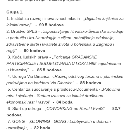
Grupa 1.
1. Institut za razvoj i inovativnost mladih
- „
Digitalne knjižnice za
lokalni razvoj“ -
90.5 bodova
2. Društvo SPES - „
Uspostavljanje Hrvatsko-Švicarske suradnje
u području Uro-Neurologije s ciljem poboljšanja edukacije,
zdravstvene skrbi i kvalitete života u bolesnika u Zagrebu i
regiji“ -
90 bodova
3. Kuća ljudskih prava - „
Poticanje GRAĐANSKE
PARTICIPACIJE I SUDJELOVANJA U LOKALNIM zajednicama
u Hrvatskoj“ -
85.5 bodova
4. Udruga Via Dinarica -„
Razvoj održivog turizma u planinskim
područjima na koridoru Via Dinarice“ -
85 bodova
5. Centar za suočavanje s prošlošću-Documenta - „
Putovima
mira i sjećanja - Sedam izazova za lokalni društveno-
ekonomski rast i razvoj“ -
84 boda
6. Start up udruga - „
COWORKING on Rural LEvelS“ -
82.7
bodova
7. GONG - „
GLOWING - GONG i Lobbywatch u dobrom
upravljanju
„ -
82 boda