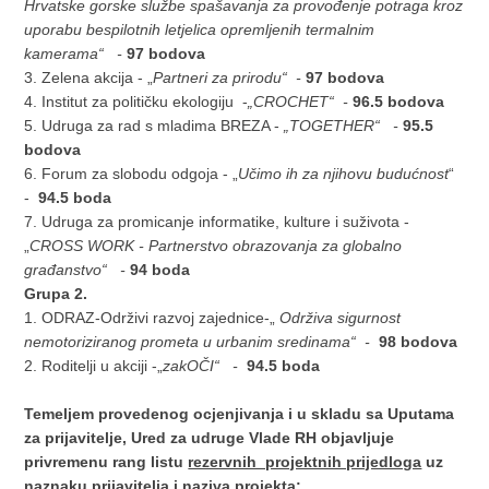
Hrvatske gorske službe spašavanja za provođenje potraga kroz
uporabu bespilotnih letjelica opremljenih termalnim
kamerama“ -
97 bodova
3. Zelena akcija - „
Partneri za prirodu“ -
97 bodova
4. Institut za političku ekologiju -
„CROCHET“ -
96.5 bodova
5. Udruga za rad s mladima BREZA -
„TOGETHER“ -
95.5
bodova
6. Forum za slobodu odgoja - „
U
č
imo ih za njihovu budućnost
“
-
94.5 boda
7. Udruga za promicanje informatike, kulture i suživota -
„
CROSS WORK - Partnerstvo obrazovanja za globalno
građanstvo“ -
94 boda
Grupa 2.
1. ODRAZ-Održivi razvoj zajednice-„
Održiva sigurnost
nemotoriziranog prometa u urbanim sredinama“ -
98 bodova
2. Roditelji u akciji -„
zakOČI“ -
94.5 boda
Temeljem provedenog ocjenjivanja i u skladu sa Uputama
za prijavitelje, Ured za udruge Vlade RH objavljuje
privremenu rang listu
rezervnih projektnih prijedloga
uz
naznaku prijavitelja i naziva projekta: