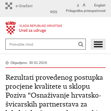
Preskoči
A
English
A
na
Prilagodba pristupačnosti
glavni
RSS
sadržaj
Objavljeno: 30.01.2019.
Rezultati provedenog postupka
procjene kvalitete u sklopu
Poziva "Osnaživanje hrvatsko-
švicarskih partnerstava za