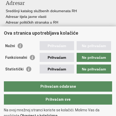
Adresar
Središnji katalog službenih dokumenata RH
Adresar tijela javne vlasti
Adresar političkih stranaka u RH
Popis dužnosnika u RH
Ova stranica upotrebljava kolačiće
Besplatni telefoni javne uprave
Pozivi za žurnu pomo
ć
Nužni
Prihvaćam
Ne prihvaćam
Važne poveznice
Funkcionalni
Prihvaćam
Ne prihvaćam
Vlada Republike Hrvatske
Registar udruga
Statistički
Prihvaćam
Ne prihvaćam
Registar neprofitnih organizacija
Povjerenik za informiranje
Nacionalna zaklada za razvoj civilnoga društva
Prihvaćam odabrane
Vaš glas u Europi
Prihvaćam sve
Povratak na vrh
Na ovoj mrežnoj stranci koriste se kolačići. Molimo Vas da
Copyright © 2026 Ured za udruge.
Uvjeti korištenja
.
Izjava o
pročitate
Obavijest o kolačićima.