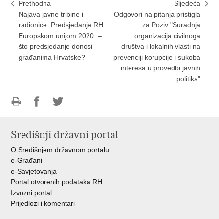
Prethodna
Sljedeća
Najava javne tribine i
Odgovori na pitanja pristigla
radionice: Predsjedanje RH
za Poziv "Suradnja
Europskom unijom 2020. –
organizacija civilnoga
što predsjedanje donosi
društva i lokalnih vlasti na
građanima Hrvatske?
prevenciji korupcije i sukoba
interesa u provedbi javnih
politika"
Ispiši
Podijeli
Podijeli
stranicu
na
na
Središnji državni portal
Facebooku
Twitteru
O Središnjem državnom portalu
e-Građani
e-Savjetovanja
Portal otvorenih podataka RH
Izvozni portal
Prijedlozi i komentari