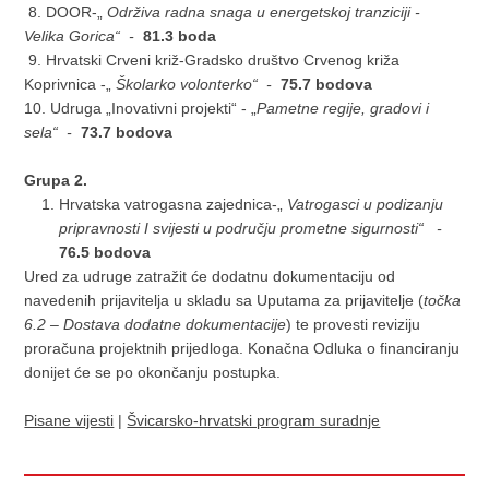
8. DOOR-„
Održiva radna snaga u energetskoj tranziciji -
Velika Gorica“ -
81.3 boda
9. Hrvatski Crveni križ-Gradsko društvo Crvenog križa
Koprivnica -„
Školarko volonterko“ -
75.7 bodova
10. Udruga „Inovativni projekti“ - „
Pametne regije, gradovi i
sela“ -
73.7 bodova
Grupa 2.
Hrvatska vatrogasna zajednica-„
Vatrogasci u podizanju
pripravnosti I svijesti u području prometne sigurnosti“ -
76.5 bodova
Ured za udruge zatražit će dodatnu dokumentaciju od
navedenih prijavitelja u skladu sa Uputama za prijavitelje (
točka
6.2 – Dostava dodatne dokumentacije
) te provesti reviziju
proračuna projektnih prijedloga. Konačna Odluka o financiranju
donijet će se po okončanju postupka.
Pisane vijesti
|
Švicarsko-hrvatski program suradnje