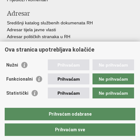
Adresar
Središnji katalog službenih dokumenata RH
Adresar tijela javne vlasti
Adresar političkih stranaka u RH
Popis dužnosnika u RH
Ova stranica upotrebljava kolačiće
Besplatni telefoni javne uprave
Pozivi za žurnu pomo
ć
Nužni
Prihvaćam
Ne prihvaćam
Važne poveznice
Funkcionalni
Prihvaćam
Ne prihvaćam
Vlada Republike Hrvatske
Registar udruga
Statistički
Prihvaćam
Ne prihvaćam
Registar neprofitnih organizacija
Povjerenik za informiranje
Nacionalna zaklada za razvoj civilnoga društva
Prihvaćam odabrane
Vaš glas u Europi
Prihvaćam sve
Povratak na vrh