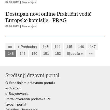
04.01.2012. | Pisane vijesti
Dostupan novi online Praktični vodič
Europske komisije - PRAG
02.01.2012. | Pisane vijesti
««
« Prethodna
143
144
145
146
147
148
149
150
151
152
Sljedeća »
»»
Središnji državni portal
O Središnjem državnom portalu
e-Građani
e-Savjetovanja
Portal otvorenih podataka RH
Izvozni portal
Prijedlozi i komentari