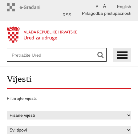
Preskoči
A
English
A
na
Prilagodba pristupačnosti
glavni
RSS
sadržaj
Vijesti
Filtrirajte vijesti: