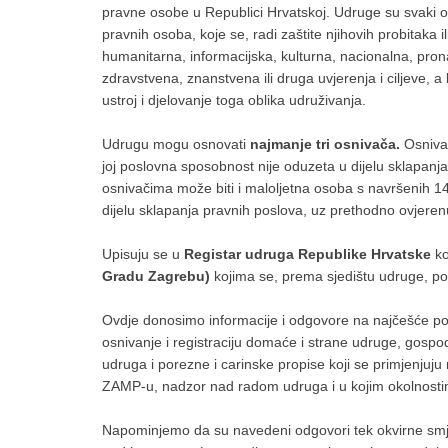
pravne osobe u Republici Hrvatskoj. Udruge su svaki ob
pravnih osoba, koje se, radi zaštite njihovih probitaka i
humanitarna, informacijska, kulturna, nacionalna, prona
zdravstvena, znanstvena ili druga uvjerenja i ciljeve, 
ustroj i djelovanje toga oblika udruživanja.
Udrugu mogu osnovati
najmanje tri osnivača.
Osniva
joj poslovna sposobnost nije oduzeta u dijelu sklapan
osnivačima može biti i maloljetna osoba s navršenih 1
dijelu sklapanja pravnih poslova, uz prethodno ovjer
Upisuju se u
Registar udruga Republike Hrvatske
ko
Gradu Zagrebu)
kojima se, prema sjedištu udruge, pod
Ovdje donosimo informacije i odgovore na najčešće p
osnivanje i registraciju domaće i strane udruge, gosp
udruga i porezne i carinske propise koji se primjenju
ZAMP-u, nadzor nad radom udruga i u kojim okolnosti
Napominjemo da su navedeni odgovori tek okvirne smje