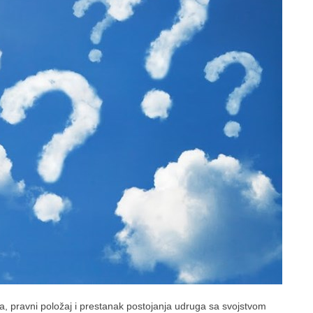
, pravni položaj i prestanak postojanja udruga sa svojstvom