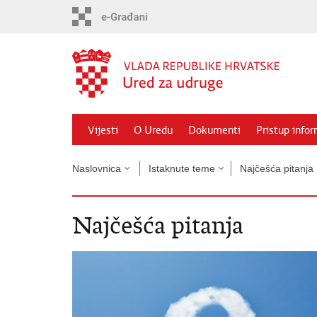
Preskoči
na
glavni
sadržaj
Vijesti
O Uredu
Dokumenti
Pristup info
Naslovnica
Istaknute teme
Najčešća pitanja
Najčešća pitanja