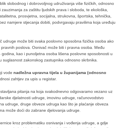
lik slobodnog i dobrovoljnog udruživanja više fizičkih, odnosno
li zauzimanja za zaštitu ljudskih prava i sloboda, te ekološka,
talitetna, prosvjetna, socijalna, strukovna, športska, tehnička,
a bez namjere stjecanja dobiti, podvrgavaju pravilima koja uređuju
č udruge može biti svaka poslovno sposobna fizička osoba ako
ja pravnih poslova. Osnivač može biti i pravna osoba. Među
4 godina, kao i punoljetna osoba lišena poslovne sposobnosti u
enu suglasnost zakonskog zastupnika odnosno skrbnika.
ji vode
nadležna upravna tijela u županijama (odnosno
nosi zahtjev za upis u registar.
ostavljana pitanja na koja svakodnevno odgovaramo vezano uz
odarske djelatnosti udruge, imovinu udruge, računovodstvo
ju na udruge, druge obveze udruga kao što je plaćanje obveza
ma može doći do zabrane djelovanja udruge.
rnice kroz problematiku osnivanja i vođenja udruge, a gdje