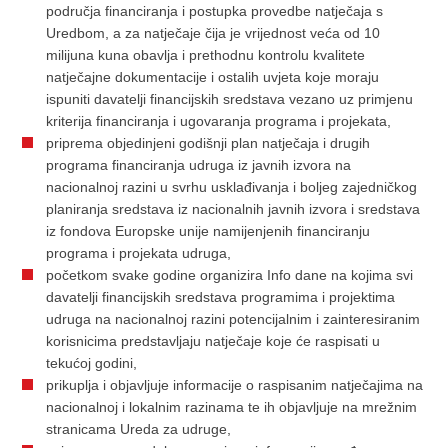
područja financiranja i postupka provedbe natječaja s
Uredbom, a za natječaje čija je vrijednost veća od 10
milijuna kuna obavlja i prethodnu kontrolu kvalitete
natječajne dokumentacije i ostalih uvjeta koje moraju
ispuniti davatelji financijskih sredstava vezano uz primjenu
kriterija financiranja i ugovaranja programa i projekata,
priprema objedinjeni godišnji plan natječaja i drugih
programa financiranja udruga iz javnih izvora na
nacionalnoj razini u svrhu usklađivanja i boljeg zajedničkog
planiranja sredstava iz nacionalnih javnih izvora i sredstava
iz fondova Europske unije namijenjenih financiranju
programa i projekata udruga,
početkom svake godine organizira Info dane na kojima svi
davatelji financijskih sredstava programima i projektima
udruga na nacionalnoj razini potencijalnim i zainteresiranim
korisnicima predstavljaju natječaje koje će raspisati u
tekućoj godini,
prikuplja i objavljuje informacije o raspisanim natječajima na
nacionalnoj i lokalnim razinama te ih objavljuje na mrežnim
stranicama Ureda za udruge,