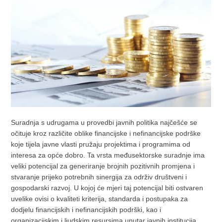
Suradnja s udrugama u provedbi javnih politika najčešće se
očituje kroz različite oblike financijske i nefinancijske podrške
koje tijela javne vlasti pružaju projektima i programima od
interesa za opće dobro. Ta vrsta međusektorske suradnje ima
veliki potencijal za generiranje brojnih pozitivnih promjena i
stvaranje prijeko potrebnih sinergija za održiv društveni i
gospodarski razvoj. U kojoj će mjeri taj potencijal biti ostvaren
uvelike ovisi o kvaliteti kriterija, standarda i postupaka za
dodjelu financijskih i nefinancijskih podrški, kao i
organizacijskim i ljudskim resursima unutar javnih institucija