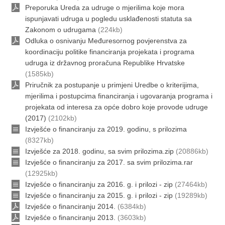
Preporuka Ureda za udruge o mjerilima koje mora
ispunjavati udruga u pogledu usklađenosti statuta sa
Zakonom o udrugama
(224kb)
Odluka o osnivanju Međuresornog povjerenstva za
koordinaciju politike financiranja projekata i programa
udruga iz državnog proračuna Republike Hrvatske
(1585kb)
Priručnik za postupanje u primjeni Uredbe o kriterijima,
mjerilima i postupcima financiranja i ugovaranja programa i
projekata od interesa za opće dobro koje provode udruge
(2017)
(2102kb)
Izvješće o financiranju za 2019. godinu, s prilozima
(8327kb)
Izvješće za 2018. godinu, sa svim prilozima.zip
(20886kb)
Izvješće o financiranju za 2017. sa svim prilozima.rar
(12925kb)
Izvješće o financiranju za 2016. g. i prilozi - zip
(27464kb)
Izvješće o financiranju za 2015. g. i prilozi - zip
(19289kb)
Izvješće o financiranju 2014.
(6384kb)
Izvješće o financiranju 2013.
(3603kb)