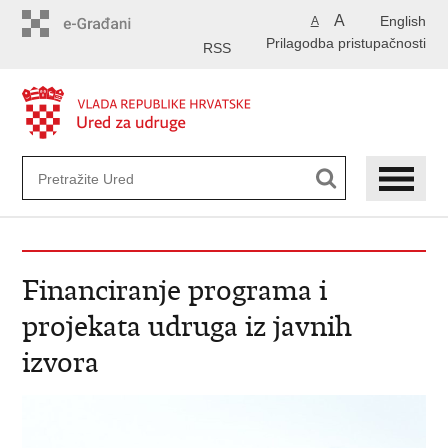
Preskoči
A
English
A
na
Prilagodba pristupačnosti
glavni
RSS
sadržaj
Financiranje programa i
projekata udruga iz javnih
izvora