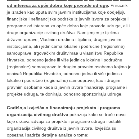
od interesa za opće dobro koje provode udruge
.
Priručnik
je izrađen kao uputa svim javnim institucijama koje dodjeljuju
financijske i nefinancijske podrške iz javnih izvora za projekte i
programe od interesa za opće dobro koje provode udruge, ali i
druge organizacije civilnog društva. Namijenjen je tijelima
državne uprave, Vladinim uredima i tijelima, drugim javnim
institucijama, ali i jedinicama lokalne i područne (regionalne)
samouprave, trgovačkim društvimaa u vlasništvu Republike
Hrvatske, odnosno jedne ili više jedinica lokalne i područne
(regionalne) samouprave te drugim pravnim osobama kojima je
osnivač Republika Hrvatska, odnosno jedna ili više jedinica
lokalne i područne (regionalne) samouprave, kao i drugim
pravnim osobama kada iz javnih izvora financiraju programe i
projekte udruga, te doniraju, odnosno sponzoriraju udruge.
Godišnja Izvješća o financiranju projekata i programa
organizacija civilnog društva
pokazuju kako se troše novci
koje država izdvaja za projekte i programe udruga i ostalih
organizacija civilnog društva iz javnih izvora. Izvješća su
opsežna i sadrže detaljne analize o tome: