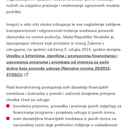
nužnih za uspješno praćenje i vrednovanje ugovorenih modela
podrške.
Imajući u vidu vrlo visoka izdvajanja te sve naglašenije zahtjeve
transparentnosti i odgovornosti trošenja sredstava poreznih
obveznika na ovome području, Vlada Republike Hrvatske je,
ispunjavajući obveze koje proizlaze iz novog Zakona o
udrugama, na sjednici održanoj 5. ožujka 2015. godine donijela
Uredbu o kriterijima, mjerilima i postupcima financiranja i
ugovaranja programa i projekata od interesa za opće
dobro koje provode udruge (Narodne novine 26/2015,
37/2021)
.
Radi koordiniranog postupanja svih davatelja financijskih
sredstava i izobrazbe o potrebi i važnosti dosljedne primjene
Uredbe Ured za udruge:
koordinira pripremu, provedbu i praćenje javnih natječaja za
financiranje programa i projekata udruga iz javnih izvora,
svim davateljima financijskih sredstava iz javnih izvora na
nacionalnoj razini daje prethodno mišljenje o usklađenosti