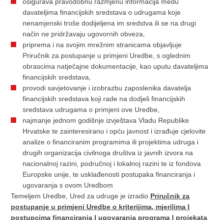
osigurava pravodobnu razmjenu informacija među
davateljima financijskih sredstava o udrugama koje
nenamjenski troše dodijeljena im sredstva ili se na drugi
način ne pridržavaju ugovornih obveza,
priprema i na svojim mrežnim stranicama objavljuje
Priručnik za postupanje u primjeni Uredbe, s oglednim
obrascima natječajne dokumentacije, kao uputu davateljima
financijskih sredstava,
provodi savjetovanje i izobrazbu zaposlenika davatelja
financijskih sredstava koji rade na dodjeli financijskih
sredstava udrugama o primjeni ove Uredbe,
najmanje jednom godišnje izvještava Vladu Republike
Hrvatske te zainteresiranu i opću javnost i izrađuje cjelovite
analize o financiranim programima ili projektima udruga i
drugih organizacija civilnoga društva iz javnih izvora na
nacionalnoj razini, područnoj i lokalnoj razini te iz fondova
Europske unije, te usklađenosti postupaka financiranja i
ugovaranja s ovom Uredbom
Temeljem Uredbe, Ured za udruge je izradio
Priručnik za
postupanje u primjeni Uredbe o kriterijima, mjerilima I
postupcima financiranja I ugovaranja programa I projekata