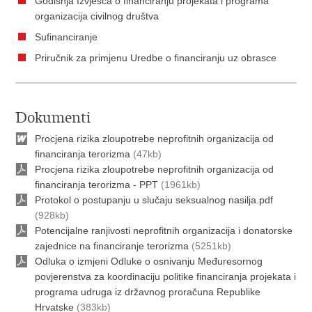
Godišnja Izvješća o financiranju projekata i programa
organizacija civilnog društva
Sufinanciranje
Priručnik za primjenu Uredbe o financiranju uz obrasce
Dokumenti
Procjena rizika zloupotrebe neprofitnih organizacija od
financiranja terorizma
(47kb)
Procjena rizika zloupotrebe neprofitnih organizacija od
financiranja terorizma - PPT
(1961kb)
Protokol o postupanju u slučaju seksualnog nasilja.pdf
(928kb)
Potencijalne ranjivosti neprofitnih organizacija i donatorske
zajednice na financiranje terorizma
(5251kb)
Odluka o izmjeni Odluke o osnivanju Međuresornog
povjerenstva za koordinaciju politike financiranja projekata i
programa udruga iz državnog proračuna Republike
Hrvatske
(383kb)