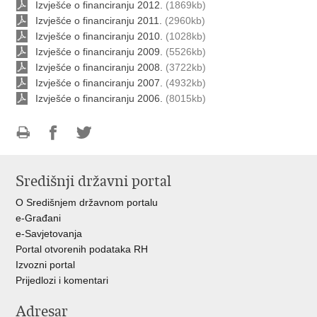
Izvješće o financiranju 2012.
(1869kb)
Izvješće o financiranju 2011.
(2960kb)
Izvješće o financiranju 2010.
(1028kb)
Izvješće o financiranju 2009.
(5526kb)
Izvješće o financiranju 2008.
(3722kb)
Izvješće o financiranju 2007.
(4932kb)
Izvješće o financiranju 2006.
(8015kb)
Ispiši
Podijeli
Podijeli
stranicu
na
na
Središnji državni portal
Facebooku
Twitteru
O Središnjem državnom portalu
e-Građani
e-Savjetovanja
Portal otvorenih podataka RH
Izvozni portal
Prijedlozi i komentari
Adresar