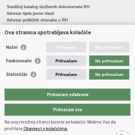
Središnji katalog službenih dokumenata RH
Adresar tijela javne vlasti
Adresar političkih stranaka u RH
Popis dužnosnika u RH
Ova stranica upotrebljava kolačiće
Besplatni telefoni javne uprave
Pozivi za žurnu pomo
ć
Nužni
Prihvaćam
Ne prihvaćam
Važne poveznice
Funkcionalni
Prihvaćam
Ne prihvaćam
Vlada Republike Hrvatske
Registar udruga
Statistički
Prihvaćam
Ne prihvaćam
Registar neprofitnih organizacija
Povjerenik za informiranje
Nacionalna zaklada za razvoj civilnoga društva
Prihvaćam odabrane
Vaš glas u Europi
Prihvaćam sve
Povratak na vrh
Na ovoj mrežnoj stranci koriste se kolačići. Molimo Vas da
Copyright © 2026 Ured za udruge.
Uvjeti korištenja
.
Izjava o
pročitate
Obavijest o kolačićima.
pristupačnosti