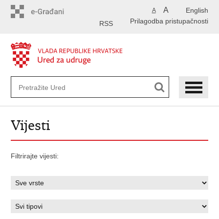
Preskoči
A
English
A
na
Prilagodba pristupačnosti
glavni
RSS
sadržaj
Vijesti
Filtrirajte vijesti: