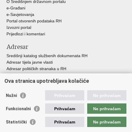
O Središnjem državnom portalu
e-Građani
e-Savjetovanja
Portal otvorenih podataka RH
Izvozni portal
Prijedlozi i komentari
Adresar
Središnji katalog službenih dokumenata RH
Adresar tijela javne vlasti
Adresar političkih stranaka u RH
Popis dužnosnika u RH
Ova stranica upotrebljava kolačiće
Besplatni telefoni javne uprave
Pozivi za žurnu pomo
ć
Nužni
Prihvaćam
Ne prihvaćam
Važne poveznice
Funkcionalni
Prihvaćam
Ne prihvaćam
Vlada Republike Hrvatske
Registar udruga
Statistički
Prihvaćam
Ne prihvaćam
Registar neprofitnih organizacija
Povjerenik za informiranje