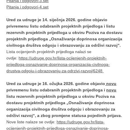
Pitanja i odgovori-3.set
Pitanja i odgovori-4.set
Ured za udruge je 14. siječnja 2026. godine objavio
privremenu listu odabranih projektnih prijedloga i listu
rezervnih projektnih prijedloga u okviru Poziva na dostavu
projektnih prijedloga „Osnaživanje doprinosa organizacija
civilnoga društva odgoju i obrazovanju za održivi razvoj“.
Lista ocijenjenih projektnih prijedloga nalazi se
ovdje:
https://udruge.gov.hr/lista-ocijenjenih-projektnih-
prijedloga-osnazivanje-doprinosa-organizacija-civilnoga-
drustva-odgoju-i-obrazovanju-za-odrzivi-razvoj/6248
Ured za udruge je 16. ožujka 2026. godine objavio
novu
privremenu listu odabranih projektnih prijedloga i
novu
listu rezervnih projektnih prijedloga u okviru Poziva na
dostavu projektnih prijedloga „Osnaživanje doprinosa
organizacija civilnoga društva odgoju i obrazovanju za
održivi razvoj“, a zbog promjene statusa pojedinih prijava.
Nove liste nalaze se ovdje:
https://udruge.gov.hr/lista-
ocijenjenih-projektnih-prijedloga-osnazivanje-doprinosa-