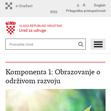
Preskoči
A
English
A
na
Prilagodba pristupačnosti
glavni
RSS
sadržaj
Komponenta 1: Obrazovanje o
održivom razvoju