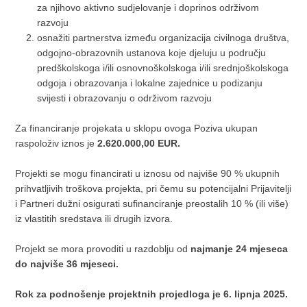
za njihovo aktivno sudjelovanje i doprinos održivom
razvoju
osnažiti partnerstva između organizacija civilnoga društva,
odgojno-obrazovnih ustanova koje djeluju u području
predškolskoga i/ili osnovnoškolskoga i/ili srednjoškolskoga
odgoja i obrazovanja i lokalne zajednice u podizanju
svijesti i obrazovanju o održivom razvoju
Za financiranje projekata u sklopu ovoga Poziva ukupan
raspoloživ iznos je
2.620.000,00 EUR.
Projekti se mogu financirati u iznosu od najviše 90 % ukupnih
prihvatljivih troškova projekta, pri čemu su potencijalni Prijavitelji
i Partneri dužni osigurati sufinanciranje preostalih 10 % (ili više)
iz vlastitih sredstava ili drugih izvora.
Projekt se mora provoditi u razdoblju od
najmanje 24 mjeseca
do najviše 36 mjeseci.
Rok za podnošenje projektnih projedloga je 6. lipnja 2025.