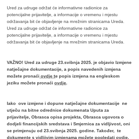
Ured za udruge održat će informativne radionice za
potencijalne prijavitelje, a informacije o vremenu i mjestu
održavanja bit će objavljenje na mrežnim stranicama Ureda.
Ured za udruge održat će informativne radionice za
potencijalne prijavitelje, a informacije o vremenu i mjestu
održavanja bit će objavljenje na mrežnim stranicama Ureda.
VAŽNO! Ured za udruge 23.svibnja 2025. je objavio Izmjene
natječajne dokumentacije, a popis navedenih izmjena
možete pronaći
ovdje t
e popis izmjena na engleskom
jeziku možete pronaći
ovdje
.
Iako ove izmjene i dopune natječajne dokumentacije ne
utječu na bitne odrednice dokumenata Uputa za
prijavitelje, Obrasca opisa projekta, Obrasca ugovora o
dodjeli financijskih sredstava i Smjernica za vidljivost, oni
se primjenuju od 23.svibnja 2025. godine. Također, te
dokumente s vidljivim izmjenama možete pogledati
ovdje
,