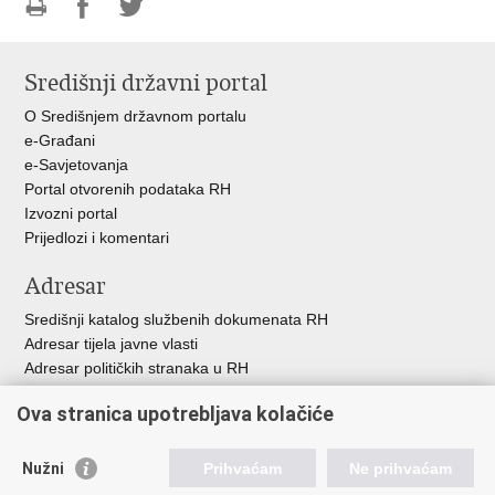
Ispiši
Podijeli
Podijeli
stranicu
na
na
Središnji državni portal
Facebooku
Twitteru
O Središnjem državnom portalu
e-Građani
e-Savjetovanja
Portal otvorenih podataka RH
Izvozni portal
Prijedlozi i komentari
Adresar
Središnji katalog službenih dokumenata RH
Adresar tijela javne vlasti
Adresar političkih stranaka u RH
Popis dužnosnika u RH
Ova stranica upotrebljava kolačiće
Besplatni telefoni javne uprave
Pozivi za žurnu pomo
ć
Nužni
Prihvaćam
Ne prihvaćam
Važne poveznice