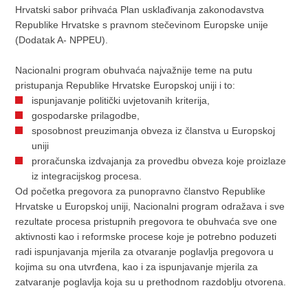
Hrvatski sabor prihvaća Plan usklađivanja zakonodavstva
Republike Hrvatske s pravnom stečevinom Europske unije
(Dodatak A- NPPEU).
Nacionalni program obuhvaća najvažnije teme na putu
pristupanja Republike Hrvatske Europskoj uniji i to:
ispunjavanje politički uvjetovanih kriterija,
gospodarske prilagodbe,
sposobnost preuzimanja obveza iz članstva u Europskoj
uniji
proračunska izdvajanja za provedbu obveza koje proizlaze
iz integracijskog procesa.
Od početka pregovora za punopravno članstvo Republike
Hrvatske u Europskoj uniji, Nacionalni program odražava i sve
rezultate procesa pristupnih pregovora te obuhvaća sve one
aktivnosti kao i reformske procese koje je potrebno poduzeti
radi ispunjavanja mjerila za otvaranje poglavlja pregovora u
kojima su ona utvrđena, kao i za ispunjavanje mjerila za
zatvaranje poglavlja koja su u prethodnom razdoblju otvorena.