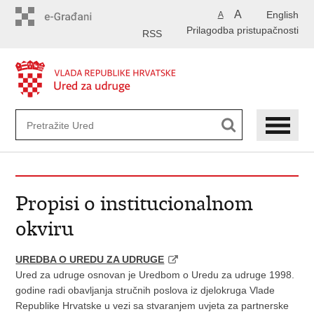
Preskoči
A
English
A
na
Prilagodba pristupačnosti
glavni
RSS
sadržaj
Propisi o institucionalnom
okviru
UREDBA O UREDU ZA UDRUGE
Ured za udruge osnovan je Uredbom o Uredu za udruge 1998.
godine radi obavljanja stručnih poslova iz djelokruga Vlade
Republike Hrvatske u vezi sa stvaranjem uvjeta za partnerske