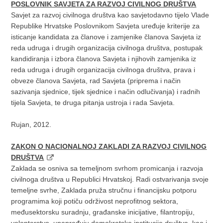
POSLOVNIK SAVJETA ZA RAZVOJ CIVILNOG DRUŠTVA
Savjet za razvoj civilnoga društva kao savjetodavno tijelo Vlade
Republike Hrvatske Poslovnikom Savjeta uređuje kriterije za
isticanje kandidata za članove i zamjenike članova Savjeta iz
reda udruga i drugih organizacija civilnoga društva, postupak
kandidiranja i izbora članova Savjeta i njihovih zamjenika iz
reda udruga i drugih organizacija civilnoga društva, prava i
obveze članova Savjeta, rad Savjeta (priprema i način
sazivanja sjednice, tijek sjednice i način odlučivanja) i radnih
tijela Savjeta, te druga pitanja ustroja i rada Savjeta.
Rujan, 2012.
ZAKON O NACIONALNOJ ZAKLADI ZA RAZVOJ CIVILNOG
DRUŠTVA
Zaklada se osniva sa temeljnom svrhom promicanja i razvoja
civilnoga društva u Republici Hrvatskoj. Radi ostvarivanja svoje
temeljne svrhe, Zaklada pruža stručnu i financijsku potporu
programima koji potiču održivost neprofitnog sektora,
međusektorsku suradnju, građanske inicijative, filantropiju,