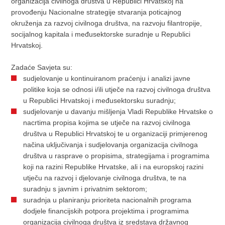
organizacija civilnoga društva u Republici Hrvatskoj na
provođenju Nacionalne strategije stvaranja poticajnog
okruženja za razvoj civilnoga društva, na razvoju filantropije,
socijalnog kapitala i međusektorske suradnje u Republici
Hrvatskoj.
Zadaće Savjeta su:
sudjelovanje u kontinuiranom praćenju i analizi javne
politike koja se odnosi i/ili utječe na razvoj civilnoga društva
u Republici Hrvatskoj i međusektorsku suradnju;
sudjelovanje u davanju mišljenja Vladi Republike Hrvatske o
nacrtima propisa kojima se utječe na razvoj civilnoga
društva u Republici Hrvatskoj te u organizaciji primjerenog
načina uključivanja i sudjelovanja organizacija civilnoga
društva u rasprave o propisima, strategijama i programima
koji na razini Republike Hrvatske, ali i na europskoj razini
utječu na razvoj i djelovanje civilnoga društva, te na
suradnju s javnim i privatnim sektorom;
suradnja u planiranju prioriteta nacionalnih programa
dodjele financijskih potpora projektima i programima
organizacija civilnoga društva iz sredstava državnog