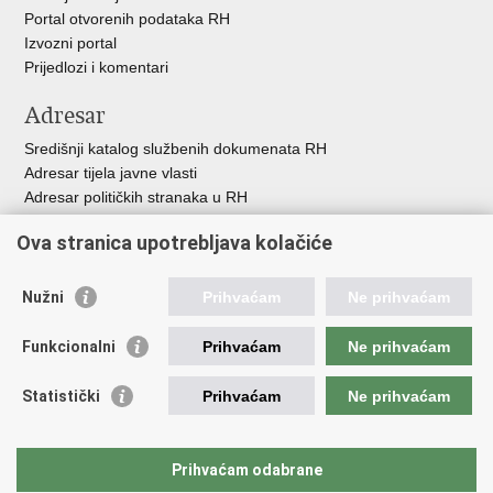
Portal otvorenih podataka RH
Izvozni portal
Prijedlozi i komentari
Adresar
Središnji katalog službenih dokumenata RH
Adresar tijela javne vlasti
Adresar političkih stranaka u RH
Popis dužnosnika u RH
Ova stranica upotrebljava kolačiće
Besplatni telefoni javne uprave
Pozivi za žurnu pomo
ć
Nužni
Prihvaćam
Ne prihvaćam
Važne poveznice
Funkcionalni
Prihvaćam
Ne prihvaćam
Vlada Republike Hrvatske
Registar udruga
Statistički
Prihvaćam
Ne prihvaćam
Registar neprofitnih organizacija
Povjerenik za informiranje
Nacionalna zaklada za razvoj civilnoga društva
Prihvaćam odabrane
Vaš glas u Europi