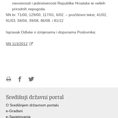
neovisnosti i jedinstvenosti Republike Hrvatske te velikih
prirodnih nepogoda.
NN br. 71/00, 129/00, 117/01, 6/02. – pročišćeni tekst, 41/02,
91/03, 58/04, 39/08, 86/08. i 81/12
Ispravak Odluke o izmjenama i dopunama Poslovnika:
NN 113/2012
Ispiši
Podijeli
Podijeli
stranicu
na
na
Središnji državni portal
Facebooku
Twitteru
O Središnjem državnom portalu
e-Građani
e-Savjetovanja