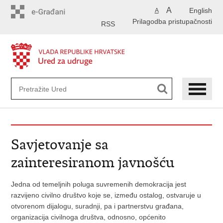
Preskoči
A
English
A
na
Prilagodba pristupačnosti
glavni
RSS
sadržaj
Savjetovanje sa
zainteresiranom javnošću
Jedna od temeljnih poluga suvremenih demokracija jest
razvijeno civilno društvo koje se, između ostalog, ostvaruje u
otvorenom dijalogu, suradnji, pa i partnerstvu građana,
organizacija civilnoga društva, odnosno, općenito