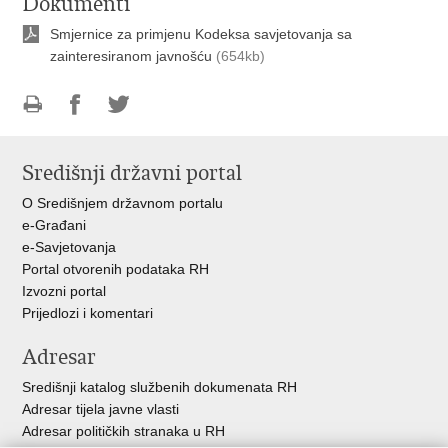
Dokumenti
Smjernice za primjenu Kodeksa savjetovanja sa
zainteresiranom javnošću
(654kb)
Ispiši
Podijeli
Podijeli
stranicu
na
na
Središnji državni portal
Facebooku
Twitteru
O Središnjem državnom portalu
e-Građani
e-Savjetovanja
Portal otvorenih podataka RH
Izvozni portal
Prijedlozi i komentari
Adresar
Središnji katalog službenih dokumenata RH
Adresar tijela javne vlasti
Adresar političkih stranaka u RH