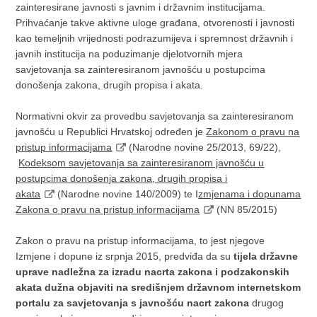
zainteresirane javnosti s javnim i državnim institucijama.
Prihvaćanje takve aktivne uloge građana, otvorenosti i javnosti
kao temeljnih vrijednosti podrazumijeva i spremnost državnih i
javnih institucija na poduzimanje djelotvornih mjera
savjetovanja sa zainteresiranom javnošću u postupcima
donošenja zakona, drugih propisa i akata.
Normativni okvir za provedbu savjetovanja sa zainteresiranom
javnošću u Republici Hrvatskoj određen je
Zakonom o pravu na
pristup informacijama
(Narodne novine 25/2013, 69/22),
Kodeksom savjetovanja sa zainteresiranom javnošću u
postupcima donošenja zakona, drugih propisa i
akata
(Narodne novine 140/2009) te I
zmjenama i dopunama
Zakona o pravu na pristup informacijama
(NN 85/2015)
Zakon o pravu na pristup informacijama, to jest njegove
Izmjene i dopune iz srpnja 2015, predviđa da su
tijela državne
uprave nadležna za izradu nacrta zakona i podzakonskih
akata dužna objaviti na središnjem državnom internetskom
portalu za savjetovanja s javnošću
nacrt zakona
drugog