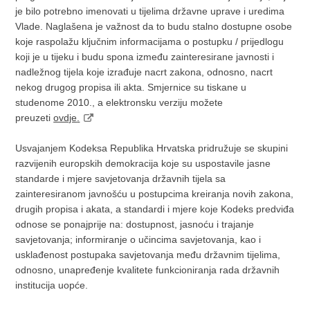
je bilo potrebno imenovati u tijelima državne uprave i uredima
Vlade. Naglašena je važnost da to budu stalno dostupne osobe
koje raspolažu ključnim informacijama o postupku / prijedlogu
koji je u tijeku i budu spona između zainteresirane javnosti i
nadležnog tijela koje izrađuje nacrt zakona, odnosno, nacrt
nekog drugog propisa ili akta. Smjernice su tiskane u
studenome 2010., a elektronsku verziju možete
preuzeti
ovdje
.
Usvajanjem Kodeksa Republika Hrvatska pridružuje se skupini
razvijenih europskih demokracija koje su uspostavile jasne
standarde i mjere savjetovanja državnih tijela sa
zainteresiranom javnošću u postupcima kreiranja novih zakona,
drugih propisa i akata, a standardi i mjere koje Kodeks predviđa
odnose se ponajprije na: dostupnost, jasnoću i trajanje
savjetovanja; informiranje o učincima savjetovanja, kao i
usklađenost postupaka savjetovanja među državnim tijelima,
odnosno, unapređenje kvalitete funkcioniranja rada državnih
institucija uopće.