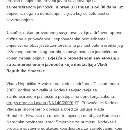
propisa o kojem se provodi javno savjetovanje sa
zainteresiranom javnošću,
u pravilu u trajanju od 30 dana
, uz
objavu razloga za donošenje, i ciljeva koji se žele postići
savjetovanjem.
Također, nakon provedenog savjetovanja, tijela državne uprave
dužna su o prihvaćenim i neprihvaćenim primjedbama i
prijedlozima obavijestiti zainteresiranu javnost putem središnjeg
državnog internetskog portala za savjetovanja s javnošću na
kojem trebaju objaviti
izvješće o provedenom savjetovanju
sa zainteresiranom javnošću koje dostavljaju Vladi
Republike Hrvatske
.
Vlada Republike Hrvatske na sjednici održanoj 21. studenoga
2009. godine prihvatila je
Kodeks savjetovanja sa
zainteresiranom javnošću u postupcima donošenja zakona,
drugih propisa i akata (NN140/2009)
. Prihvaćajući Kodeks
Vlada je istovremeno obvezala Ured za udruge Vlade
Republike Hrvatske da u roku tri mjeseca od objave Kodeksa u
Narodnim novinama izradi Smjernice za primjenu Kodeksa i
program sustavne edukacije koordinatora za savjetovanje, koje