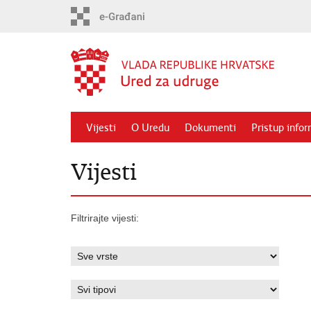
Preskoči
na
glavni
sadržaj
Vijesti
O Uredu
Dokumenti
Pristup info
Vijesti
Filtrirajte vijesti: