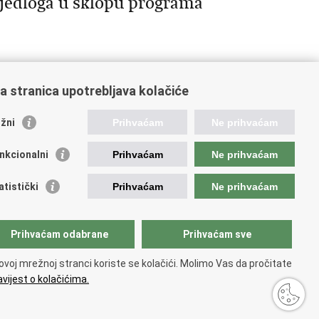
ijedloga u sklopu programa
a stranica upotrebljava kolačiće
75
176
177
178
179
Sljedeća »
»»
žni
Prihvaćam
Ne prihvaćam
nkcionalni
Prihvaćam
Ne prihvaćam
ažne poveznice
atistički
Prihvaćam
Ne prihvaćam
da Republike Hrvatske
istar udruga
istar neprofitnih organizacija
Prihvaćam odabrane
Prihvaćam sve
jerenik za informiranje
ionalna zaklada za razvoj civilnoga društva
ovoj mrežnoj stranci koriste se kolačići. Molimo Vas da pročitate
 glas u Europi
vijest o kolačićima.