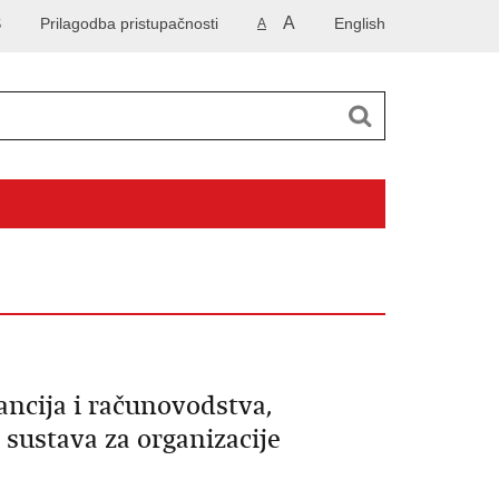
A
S
Prilagodba pristupačnosti
English
A
ancija i računovodstva,
 sustava za organizacije