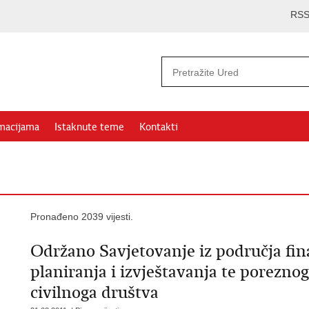
RS
rmacijama
Istaknute teme
Kontakti
Pronađeno 2039 vijesti.
Održano Savjetovanje iz područja fin
planiranja i izvještavanja te poreznog
civilnoga društva