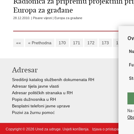
Radionica za pripremu projektnih pr
Europa za građane
28.12.2010. | Pisane vijesti | Europa za građane
Ov
««
« Prethodna
170
171
172
173
174
1
Nu
Fu
Adresar
V
St
Središnji katalog službenih dokumenata RH
Vla
Adresar tijela javne vlasti
Reg
Adresar političkih stranaka u RH
Reg
Popis dužnosnika u RH
Pov
Besplatni telefoni javne uprave
Nac
Na 
Pozivi za žurnu pomo
ć
Vaš
Oba
Copyright © 2026 Ured za udruge.
Uvjeti korištenja
.
Izjava o pristupačnosti