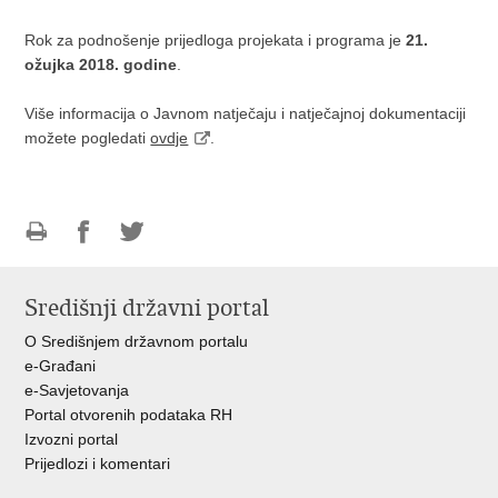
Rok za podnošenje prijedloga projekata i programa je
21.
ožujka 2018. godine
.
Više informacija o Javnom natječaju i natječajnoj dokumentaciji
možete pogledati
ovdje
.
Ispiši
Podijeli
Podijeli
stranicu
na
na
Središnji državni portal
Facebooku
Twitteru
O Središnjem državnom portalu
e-Građani
e-Savjetovanja
Portal otvorenih podataka RH
Izvozni portal
Prijedlozi i komentari