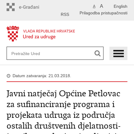
Preskoči
A
English
A
na
Prilagodba pristupačnosti
glavni
RSS
sadržaj
Datum zatvaranja: 21.03.2018.
Javni natječaj Općine Petlovac
za sufinanciranje programa i
projekata udruga iz područja
ostalih društvenih djelatnosti-