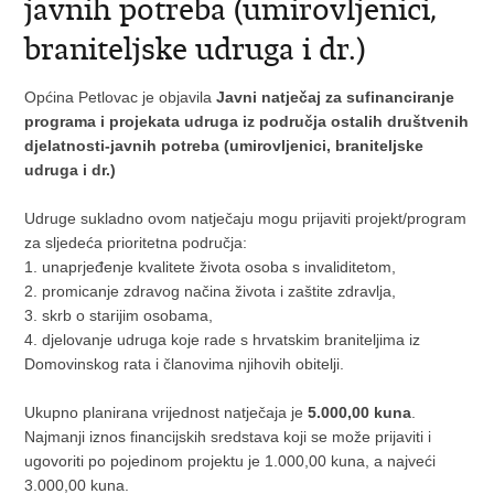
javnih potreba (umirovljenici,
braniteljske udruga i dr.)
Općina Petlovac je objavila
Javni natječaj
za sufinanciranje
programa i projekata udruga iz područja ostalih društvenih
djelatnosti-javnih potreba (umirovljenici, braniteljske
udruga i dr.)
Udruge sukladno ovom natječaju mogu prijaviti projekt/program
za sljedeća prioritetna područja:
1. unaprjeđenje kvalitete života osoba s invaliditetom,
2. promicanje zdravog načina života i zaštite zdravlja,
3. skrb o starijim osobama,
4. djelovanje udruga koje rade s hrvatskim braniteljima iz
Domovinskog rata i članovima njihovih obitelji.
Ukupno planirana vrijednost natječaja je
5.000,00 kuna
.
Najmanji iznos financijskih sredstava koji se može prijaviti i
ugovoriti po pojedinom projektu je 1.000,00 kuna, a najveći
3.000,00 kuna.