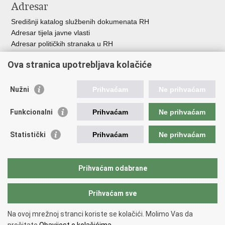
Adresar
Središnji katalog službenih dokumenata RH
Adresar tijela javne vlasti
Adresar političkih stranaka u RH
Popis dužnosnika u RH
Ova stranica upotrebljava kolačiće
Besplatni telefoni javne uprave
Pozivi za žurnu pomo
ć
Nužni
Prihvaćam
Ne prihvaćam
Važne poveznice
Funkcionalni
Prihvaćam
Ne prihvaćam
Vlada Republike Hrvatske
Registar udruga
Statistički
Prihvaćam
Ne prihvaćam
Registar neprofitnih organizacija
Povjerenik za informiranje
Nacionalna zaklada za razvoj civilnoga društva
Prihvaćam odabrane
Vaš glas u Europi
Prihvaćam sve
Povratak na vrh
Na ovoj mrežnoj stranci koriste se kolačići. Molimo Vas da
Copyright © 2026 Ured za udruge.
Uvjeti korištenja
.
Izjava o