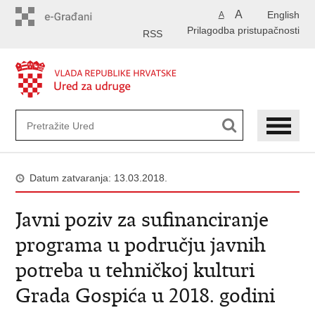
Preskoči
A
English
A
na
Prilagodba pristupačnosti
glavni
RSS
sadržaj
Datum zatvaranja: 13.03.2018.
Javni poziv za sufinanciranje
programa u području javnih
potreba u tehničkoj kulturi
Grada Gospića u 2018. godini