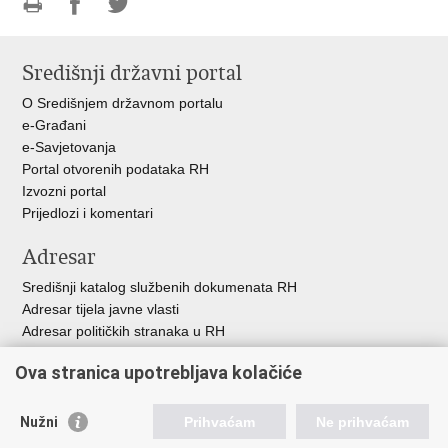
Ispiši
Podijeli
Podijeli
stranicu
na
na
Središnji državni portal
Facebooku
Twitteru
O Središnjem državnom portalu
e-Građani
e-Savjetovanja
Portal otvorenih podataka RH
Izvozni portal
Prijedlozi i komentari
Adresar
Središnji katalog službenih dokumenata RH
Adresar tijela javne vlasti
Adresar političkih stranaka u RH
Popis dužnosnika u RH
Ova stranica upotrebljava kolačiće
Besplatni telefoni javne uprave
Pozivi za žurnu pomo
ć
Nužni
Prihvaćam
Ne prihvaćam
Važne poveznice