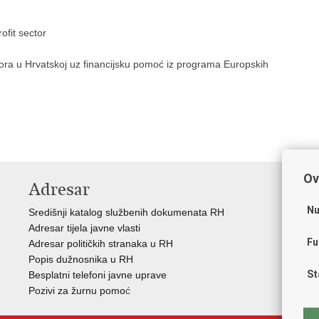
ofit sector
tora u Hrvatskoj uz financijsku pomoć iz programa Europskih
Ov
Adresar
V
Nu
Središnji katalog službenih dokumenata RH
Vla
Adresar tijela javne vlasti
Reg
Fu
Adresar političkih stranaka u RH
Reg
Popis dužnosnika u RH
Pov
St
Besplatni telefoni javne uprave
Nac
Pozivi za žurnu pomo
ć
Vaš