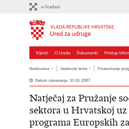
Preskoči
na
glavni
sadržaj
Vijesti
O Uredu
Dokumenti
Pristup info
Naslovnica
Istaknute teme
Financiranje prog
Datum zatvaranja: 31.01.2007.
Natječaj za Pružanje so
sektora u Hrvatskoj uz
programa Europskih z