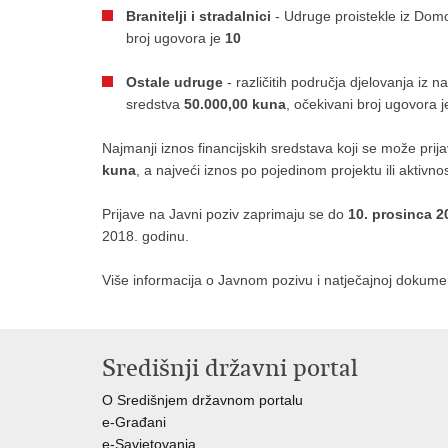
Branitelji i stradalnici
- Udruge proistekle iz Dom
broj ugovora je
10
Ostale udruge
- različitih područja djelovanja iz 
sredstva
50.000,00 kuna
, očekivani broj ugovora 
Najmanji iznos financijskih sredstava koji se može prijavi
kuna
, a najveći iznos po pojedinom projektu ili aktivnos
Prijave na Javni poziv zaprimaju se do
10. prosinca 2
2018. godinu.
Više informacija o Javnom pozivu i natječajnoj dokume
Središnji državni portal
O Središnjem državnom portalu
e-Građani
e-Savjetovanja