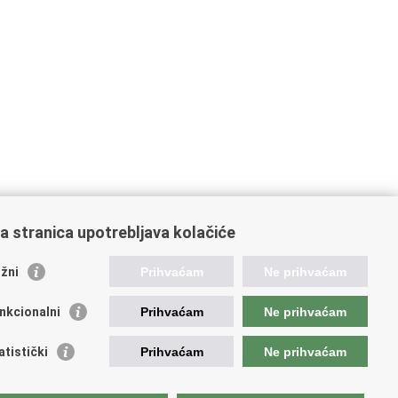
a stranica upotrebljava kolačiće
žni
Prihvaćam
Ne prihvaćam
nkcionalni
Prihvaćam
Ne prihvaćam
ažne poveznice
atistički
Prihvaćam
Ne prihvaćam
da Republike Hrvatske
istar udruga
istar neprofitnih organizacija