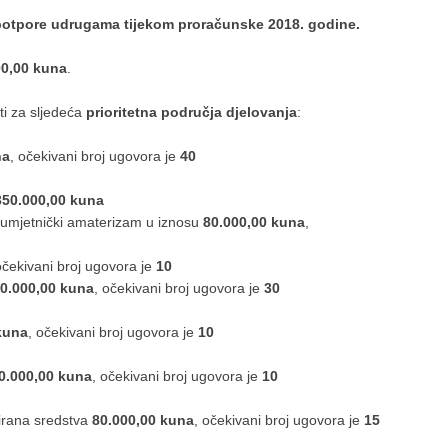
 potpore udrugama tijekom proračunske 2018. godine.
00,00 kuna
.
i za sljedeća
prioritetna područja djelovanja
:
na
, očekivani broj ugovora je
40
350.000,00 kuna
umjetnički amaterizam u iznosu
80.000,00 kuna
,
očekivani broj ugovora je
10
0.000,00 kuna
, očekivani broj ugovora je
30
kuna
, očekivani broj ugovora je
10
0.000,00 kuna
, očekivani broj ugovora je
10
irana sredstva
80.000,00 kuna
, očekivani broj ugovora je
15