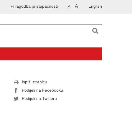
A
S
Prilagodba pristupačnosti
English
A
Ispiši stranicu
Podijeli na Facebooku
Podijeli na Twitteru