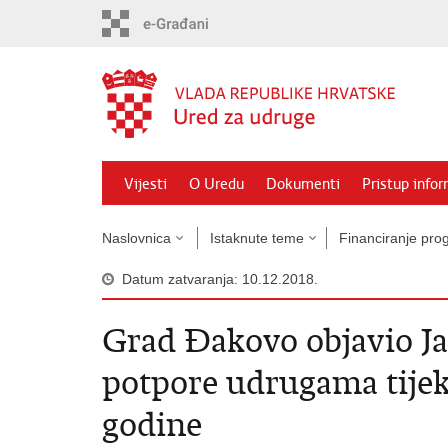
Preskoči
na
glavni
sadržaj
Vijesti
O Uredu
Dokumenti
Pristup info
Naslovnica
Istaknute teme
Financiranje prog
Datum zatvaranja: 10.12.2018.
Grad Đakovo objavio Ja
potpore udrugama tije
godine