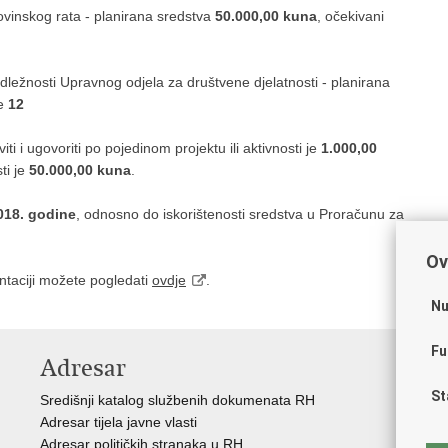
ovinskog rata - planirana sredstva
50.000,00 kuna
, očekivani
nadležnosti Upravnog odjela za društvene djelatnosti - planirana
je
12
ti i ugovoriti po pojedinom projektu ili aktivnosti je
1.000,00
ti je
50.000,00 kuna
.
018. godine
, odnosno do iskorištenosti sredstva u Proračunu za
Ov
ntaciji možete pogledati
ovdje
.
Nu
Fu
Adresar
V
St
Središnji katalog službenih dokumenata RH
Vla
Adresar tijela javne vlasti
Reg
Adresar političkih stranaka u RH
Reg