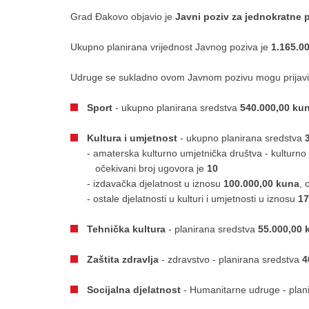
Grad Đakovo objavio je
Javni poziv za jednokratne
Ukupno planirana vrijednost Javnog poziva je
1.165.0
Udruge se sukladno ovom Javnom pozivu mogu prijavit
Sport
- ukupno planirana sredstva
540.000,00 ku
Kultura i umjetnost
- ukupno planirana sredstva
- amaterska kulturno umjetnička društva - kulturno 
očekivani broj ugovora je
10
- izdavačka djelatnost u iznosu
100.000,00 kuna
, 
- ostale djelatnosti u kulturi i umjetnosti u iznosu
17
Tehnička kultura
- planirana sredstva
55.000,00 
Zaštita zdravlja
- zdravstvo - planirana sredstva
4
Socijalna djelatnost
- Humanitarne udruge - plan