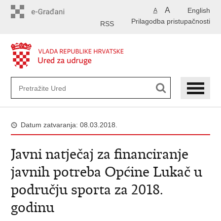
Preskoči
A
English
A
na
Prilagodba pristupačnosti
glavni
RSS
sadržaj
Datum zatvaranja: 08.03.2018.
Javni natječaj za financiranje
javnih potreba Općine Lukač u
području sporta za 2018.
godinu