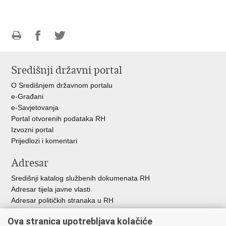
Ispiši
Podijeli
Podijeli
stranicu
na
na
Središnji državni portal
Facebooku
Twitteru
O Središnjem državnom portalu
e-Građani
e-Savjetovanja
Portal otvorenih podataka RH
Izvozni portal
Prijedlozi i komentari
Adresar
Središnji katalog službenih dokumenata RH
Adresar tijela javne vlasti
Adresar političkih stranaka u RH
Popis dužnosnika u RH
Ova stranica upotrebljava kolačiće
Besplatni telefoni javne uprave