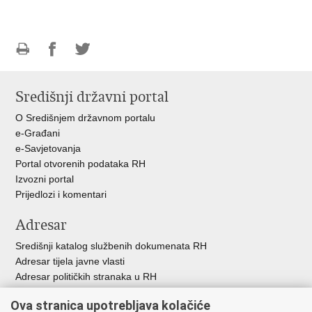
Ispiši
Podijeli
Podijeli
stranicu
na
na
Središnji državni portal
Facebooku
Twitteru
O Središnjem državnom portalu
e-Građani
e-Savjetovanja
Portal otvorenih podataka RH
Izvozni portal
Prijedlozi i komentari
Adresar
Središnji katalog službenih dokumenata RH
Adresar tijela javne vlasti
Adresar političkih stranaka u RH
Popis dužnosnika u RH
Ova stranica upotrebljava kolačiće
Besplatni telefoni javne uprave