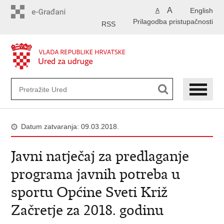
Preskoči
A
English
A
na
Prilagodba pristupačnosti
glavni
RSS
sadržaj
Datum zatvaranja: 09.03.2018.
Javni natječaj za predlaganje
programa javnih potreba u
sportu Općine Sveti Križ
Začretje za 2018. godinu