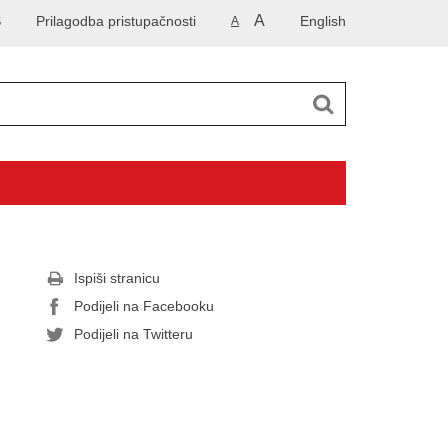
A
S
Prilagodba pristupačnosti
English
A
Ispiši stranicu
Podijeli na Facebooku
Podijeli na Twitteru