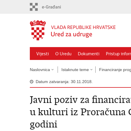
Preskoči
na
glavni
sadržaj
Vijesti
O Uredu
Dokumenti
Pristup info
Naslovnica
Istaknute teme
Financiranje prog
Datum zatvaranja: 30.11.2018.
Javni poziv za financir
u kulturi iz Proračuna 
godini