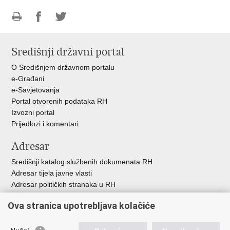
Ispiši
Podijeli
Podijeli
stranicu
na
na
Središnji državni portal
Facebooku
Twitteru
O Središnjem državnom portalu
e-Građani
e-Savjetovanja
Portal otvorenih podataka RH
Izvozni portal
Prijedlozi i komentari
Adresar
Središnji katalog službenih dokumenata RH
Adresar tijela javne vlasti
Adresar političkih stranaka u RH
Popis dužnosnika u RH
Ova stranica upotrebljava kolačiće
Besplatni telefoni javne uprave
Pozivi za žurnu pomo
ć