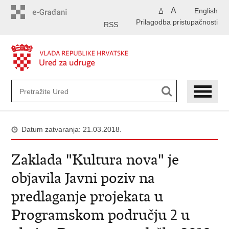
Preskoči
A
English
A
na
Prilagodba pristupačnosti
glavni
RSS
sadržaj
Datum zatvaranja: 21.03.2018.
Zaklada "Kultura nova" je
objavila Javni poziv na
predlaganje projekata u
Programskom području 2 u