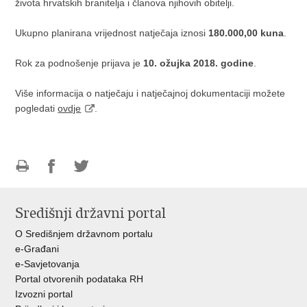
života hrvatskih branitelja i članova njihovih obitelji.
Ukupno planirana vrijednost natječaja iznosi
180.000,00 kuna
.
Rok za podnošenje prijava je
10. ožujka 2018. godine
.
Više informacija o natječaju i natječajnoj dokumentaciji možete
pogledati
ovdje
.
Ispiši
Podijeli
Podijeli
stranicu
na
na
Središnji državni portal
Facebooku
Twitteru
O Središnjem državnom portalu
e-Građani
e-Savjetovanja
Portal otvorenih podataka RH
Izvozni portal