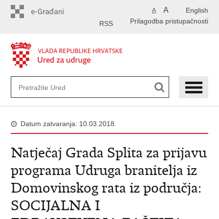
Preskoči
A
English
A
na
Prilagodba pristupačnosti
glavni
RSS
sadržaj
Datum zatvaranja: 10.03.2018.
Natječaj Grada Splita za prijavu
programa Udruga branitelja iz
Domovinskog rata iz područja:
SOCIJALNA I