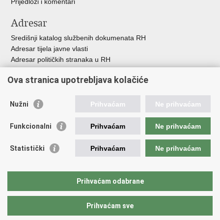
Prijedlozi i komentari
Adresar
Središnji katalog službenih dokumenata RH
Adresar tijela javne vlasti
Adresar političkih stranaka u RH
Popis dužnosnika u RH
Ova stranica upotrebljava kolačiće
Besplatni telefoni javne uprave
Pozivi za žurnu pomo
ć
Nužni
Prihvaćam
Ne prihvaćam
Važne poveznice
Funkcionalni
Prihvaćam
Ne prihvaćam
Vlada Republike Hrvatske
Registar udruga
Statistički
Prihvaćam
Ne prihvaćam
Registar neprofitnih organizacija
Povjerenik za informiranje
Nacionalna zaklada za razvoj civilnoga društva
Prihvaćam odabrane
Vaš glas u Europi
Prihvaćam sve
Povratak na vrh