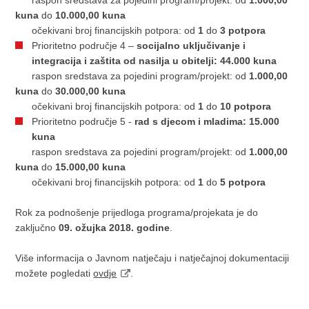
raspon sredstava za pojedini program/projekt: od
1.000,00
kuna
do
10.000,00 kuna
očekivani broj financijskih potpora: od
1
do
3 potpora
Prioritetno područje 4 –
socijalno uključivanje i
integracija i zaštita od nasilja u obitelji: 44.000 kuna
raspon sredstava za pojedini program/projekt: od
1.000,00
kuna
do
30.000,00 kuna
očekivani broj financijskih potpora: od
1
do
10 potpora
Prioritetno područje 5 -
rad s djecom i mladima: 15.000
kuna
raspon sredstava za pojedini program/projekt: od
1.000,00
kuna
do
15.000,00 kuna
očekivani broj financijskih potpora: od
1
do
5 potpora
Rok za podnošenje prijedloga programa/projekata je do
zaključno
09. ožujka 2018. godine
.
Više informacija o Javnom natječaju i natječajnoj dokumentaciji
možete pogledati
ovdje
.