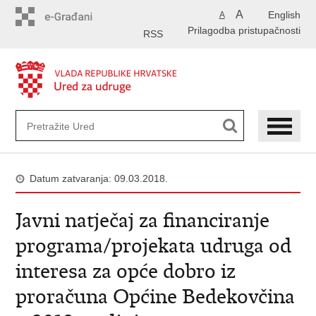
Preskoči
A
English
A
na
Prilagodba pristupačnosti
glavni
RSS
sadržaj
Datum zatvaranja: 09.03.2018.
Javni natječaj za financiranje
programa/projekata udruga od
interesa za opće dobro iz
proračuna Općine Bedekovčina