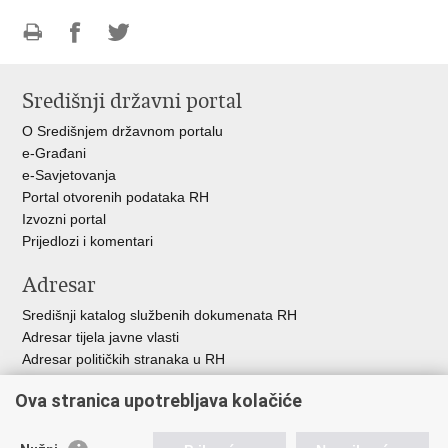
Ispiši
Podijeli
Podijeli
stranicu
na
na
Središnji državni portal
Facebooku
Twitteru
O Središnjem državnom portalu
e-Građani
e-Savjetovanja
Portal otvorenih podataka RH
Izvozni portal
Prijedlozi i komentari
Adresar
Središnji katalog službenih dokumenata RH
Adresar tijela javne vlasti
Adresar političkih stranaka u RH
Popis dužnosnika u RH
Ova stranica upotrebljava kolačiće
Besplatni telefoni javne uprave
Pozivi za žurnu pomo
ć