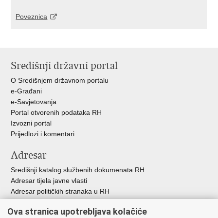
Poveznica
Središnji državni portal
O Središnjem državnom portalu
e-Građani
e-Savjetovanja
Portal otvorenih podataka RH
Izvozni portal
Prijedlozi i komentari
Adresar
Središnji katalog službenih dokumenata RH
Adresar tijela javne vlasti
Adresar političkih stranaka u RH
Popis dužnosnika u RH
Ova stranica upotrebljava kolačiće
Besplatni telefoni javne uprave