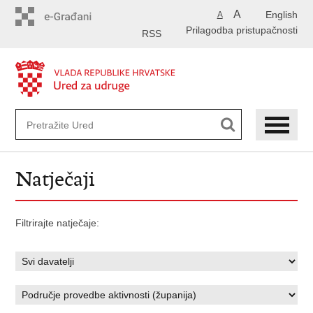
Preskoči
A
English
A
na
Prilagodba pristupačnosti
glavni
RSS
sadržaj
Natječaji
Filtrirajte natječaje: