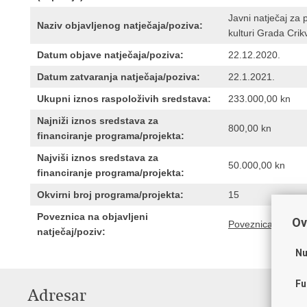
Javni natječaj za
Naziv objavljenog natječaja/poziva:
kulturi Grada Cri
Datum objave natječaja/poziva:
22.12.2020.
Datum zatvaranja natječaja/poziva:
22.1.2021.
Ukupni iznos raspoloživih sredstava:
233.000,00 kn
Najniži iznos sredstava za
800,00 kn
financiranje programa/projekta:
Najviši iznos sredstava za
50.000,00 kn
financiranje programa/projekta:
Okvirni broj programa/projekta:
15
Poveznica na objavljeni
Ov
Poveznica
natječaj/poziv:
Nu
Fu
Adresar
V