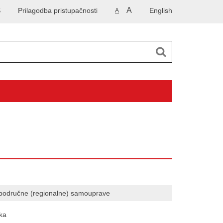
A
S
Prilagodba pristupačnosti
English
A
i područne (regionalne) samouprave
ka