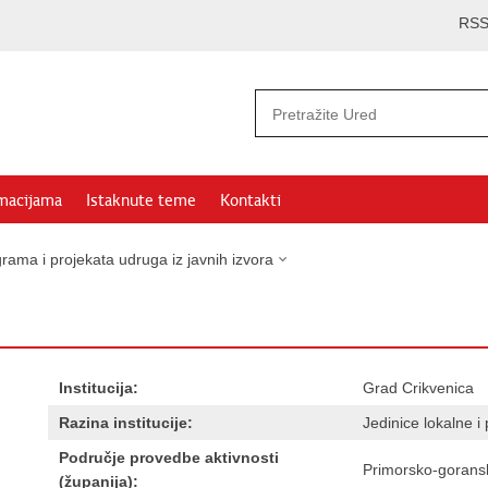
RS
rmacijama
Istaknute teme
Kontakti
rama i projekata udruga iz javnih izvora
Institucija:
Grad Crikvenica
Razina institucije:
Jedinice lokalne 
Područje provedbe aktivnosti
Primorsko-gorans
(županija):