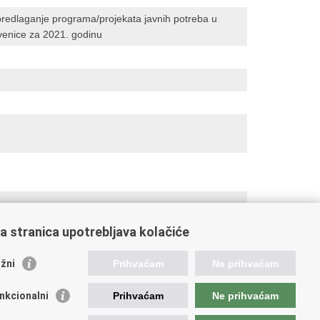
 predlaganje programa/projekata javnih potreba u
kvenice za 2021. godinu
a stranica upotrebljava kolačiće
žni
Prihvaćam
Ne prihvaćam
nkcionalni
Prihvaćam
Ne prihvaćam
ažne poveznice