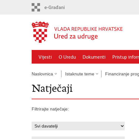
Preskoči
na
glavni
sadržaj
Vijesti
O Uredu
Dokumenti
Pristup info
Naslovnica
Istaknute teme
Financiranje prog
Natječaji
Filtrirajte natječaje: