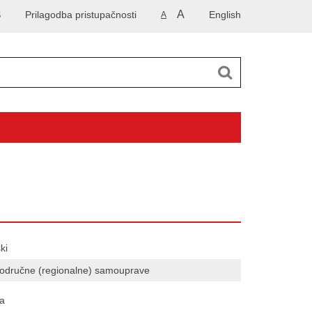
A
S
Prilagodba pristupačnosti
English
A
ki
 područne (regionalne) samouprave
a