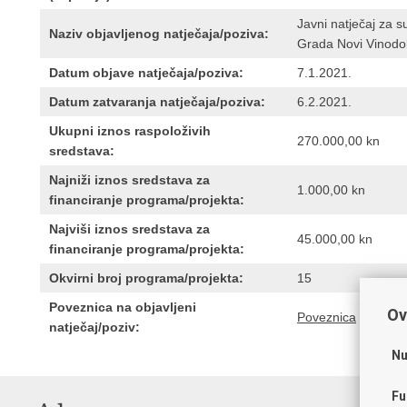
Javni natječaj za s
Naziv objavljenog natječaja/poziva:
Grada Novi Vinodol
Datum objave natječaja/poziva:
7.1.2021.
Datum zatvaranja natječaja/poziva:
6.2.2021.
Ukupni iznos raspoloživih
270.000,00 kn
sredstava:
Najniži iznos sredstava za
1.000,00 kn
financiranje programa/projekta:
Najviši iznos sredstava za
45.000,00 kn
financiranje programa/projekta:
Okvirni broj programa/projekta:
15
Poveznica na objavljeni
Ov
Poveznica
natječaj/poziv:
Nu
Fu