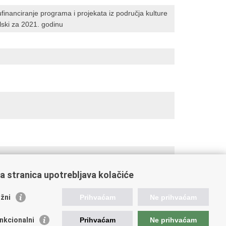
ufinanciranje programa i projekata iz područja kulture
ski za 2021. godinu
a stranica upotrebljava kolačiće
žni
Prihvaćam
Ne prihvaćam
nkcionalni
Prihvaćam
Ne prihvaćam