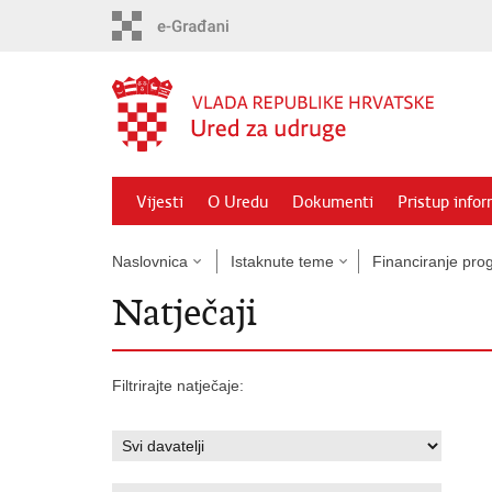
Preskoči
na
glavni
sadržaj
Vijesti
O Uredu
Dokumenti
Pristup info
Naslovnica
Istaknute teme
Financiranje prog
Natječaji
Filtrirajte natječaje: