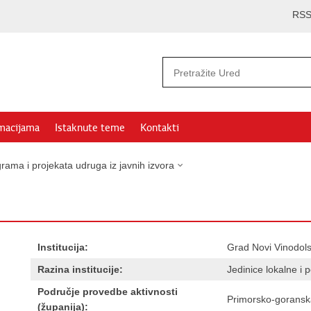
RS
rmacijama
Istaknute teme
Kontakti
rama i projekata udruga iz javnih izvora
Institucija:
Grad Novi Vinodols
Razina institucije:
Jedinice lokalne i
Područje provedbe aktivnosti
Primorsko-goransk
(županija):