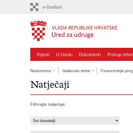
Preskoči
na
glavni
sadržaj
Vijesti
O Uredu
Dokumenti
Pristup info
Naslovnica
Istaknute teme
Financiranje prog
Natječaji
Filtrirajte natječaje: