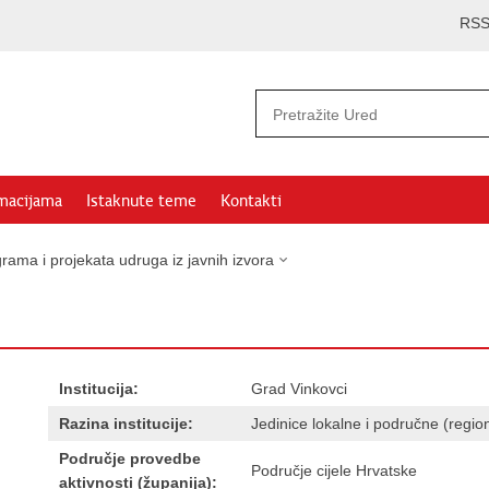
RS
rmacijama
Istaknute teme
Kontakti
rama i projekata udruga iz javnih izvora
Institucija:
Grad Vinkovci
Razina institucije:
Jedinice lokalne i područne (regi
Područje provedbe
Područje cijele Hrvatske
aktivnosti (županija):