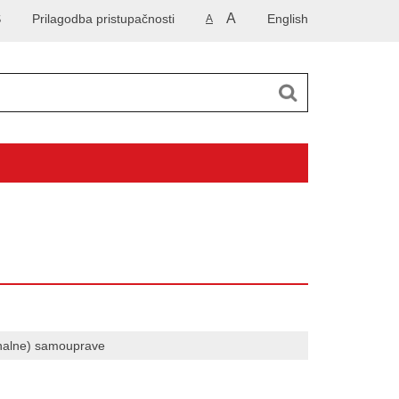
A
S
Prilagodba pristupačnosti
English
A
onalne) samouprave