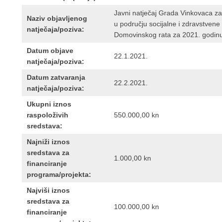
Javni natječaj Grada Vinkovaca za
Naziv objavljenog
u području socijalne i zdravstvene 
natječaja/poziva:
Domovinskog rata za 2021. godin
Datum objave
22.1.2021.
natječaja/poziva:
Datum zatvaranja
22.2.2021.
natječaja/poziva:
Ukupni iznos
raspoloživih
550.000,00 kn
sredstava:
Najniži iznos
sredstava za
1.000,00 kn
financiranje
programa/projekta:
Najviši iznos
sredstava za
100.000,00 kn
financiranje