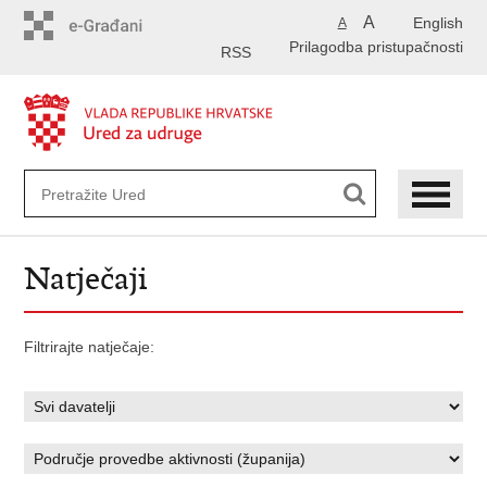
Preskoči
A
English
A
na
Prilagodba pristupačnosti
glavni
RSS
sadržaj
Natječaji
Filtrirajte natječaje: