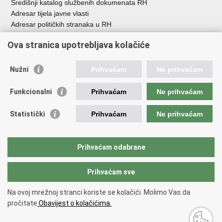
Središnji katalog službenih dokumenata RH
Adresar tijela javne vlasti
Adresar političkih stranaka u RH
Popis dužnosnika u RH
Ova stranica upotrebljava kolačiće
Besplatni telefoni javne uprave
Pozivi za žurnu pomo
ć
Nužni
Prihvaćam
Ne prihvaćam
Važne poveznice
Funkcionalni
Prihvaćam
Ne prihvaćam
Vlada Republike Hrvatske
Registar udruga
Statistički
Prihvaćam
Ne prihvaćam
Registar neprofitnih organizacija
Povjerenik za informiranje
Nacionalna zaklada za razvoj civilnoga društva
Prihvaćam odabrane
Vaš glas u Europi
Prihvaćam sve
Povratak na vrh
Na ovoj mrežnoj stranci koriste se kolačići. Molimo Vas da
Copyright © 2026 Ured za udruge.
Uvjeti korištenja
.
Izjava o
pročitate
Obavijest o kolačićima.
pristupačnosti