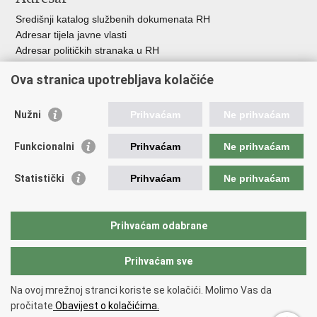
Središnji katalog službenih dokumenata RH
Adresar tijela javne vlasti
Adresar političkih stranaka u RH
Popis dužnosnika u RH
Ova stranica upotrebljava kolačiće
Besplatni telefoni javne uprave
Pozivi za žurnu pomo
ć
Nužni
Prihvaćam
Ne prihvaćam
Važne poveznice
Funkcionalni
Prihvaćam
Ne prihvaćam
Vlada Republike Hrvatske
Registar udruga
Statistički
Prihvaćam
Ne prihvaćam
Registar neprofitnih organizacija
Povjerenik za informiranje
Nacionalna zaklada za razvoj civilnoga društva
Prihvaćam odabrane
Vaš glas u Europi
Prihvaćam sve
Povratak na vrh
Na ovoj mrežnoj stranci koriste se kolačići. Molimo Vas da
Copyright © 2026 Ured za udruge.
Uvjeti korištenja
.
Izjava o
pročitate
Obavijest o kolačićima.
pristupačnosti