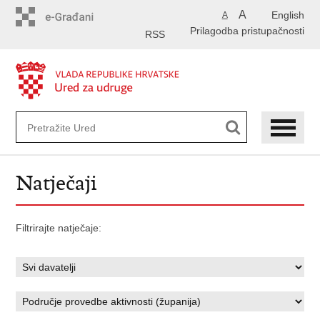
Preskoči
A
English
A
na
Prilagodba pristupačnosti
glavni
RSS
sadržaj
Natječaji
Filtrirajte natječaje: