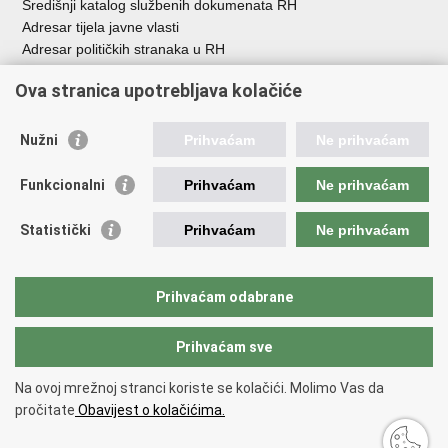
Središnji katalog službenih dokumenata RH
Adresar tijela javne vlasti
Adresar političkih stranaka u RH
Popis dužnosnika u RH
Ova stranica upotrebljava kolačiće
Besplatni telefoni javne uprave
Pozivi za žurnu pomo
ć
Nužni
Prihvaćam
Ne prihvaćam
Važne poveznice
Funkcionalni
Prihvaćam
Ne prihvaćam
Vlada Republike Hrvatske
Registar udruga
Statistički
Prihvaćam
Ne prihvaćam
Registar neprofitnih organizacija
Povjerenik za informiranje
Nacionalna zaklada za razvoj civilnoga društva
Prihvaćam odabrane
Vaš glas u Europi
Prihvaćam sve
Povratak na vrh
Na ovoj mrežnoj stranci koriste se kolačići. Molimo Vas da
Copyright © 2026 Ured za udruge.
Uvjeti korištenja
.
Izjava o
pročitate
Obavijest o kolačićima.
pristupačnosti