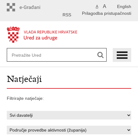
Preskoči
A
English
A
na
Prilagodba pristupačnosti
glavni
RSS
sadržaj
Natječaji
Filtrirajte natječaje: