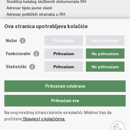
Središnji katalog službenih dokumenata RH
Adresar tijela javne vlasti
Adresar političkih stranaka u RH
Popis dužnosnika u RH
Ova stranica upotrebljava kolačiće
Besplatni telefoni javne uprave
Pozivi za žurnu pomo
ć
Nužni
Prihvaćam
Ne prihvaćam
Važne poveznice
Funkcionalni
Prihvaćam
Ne prihvaćam
Vlada Republike Hrvatske
Registar udruga
Statistički
Prihvaćam
Ne prihvaćam
Registar neprofitnih organizacija
Povjerenik za informiranje
Nacionalna zaklada za razvoj civilnoga društva
Prihvaćam odabrane
Vaš glas u Europi
Prihvaćam sve
Povratak na vrh
Na ovoj mrežnoj stranci koriste se kolačići. Molimo Vas da
Copyright © 2026 Ured za udruge.
Uvjeti korištenja
.
Izjava o
pročitate
Obavijest o kolačićima.
pristupačnosti