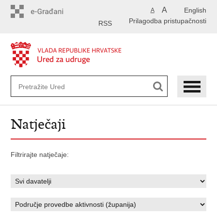
Preskoči
A
English
A
na
Prilagodba pristupačnosti
glavni
RSS
sadržaj
Natječaji
Filtrirajte natječaje: