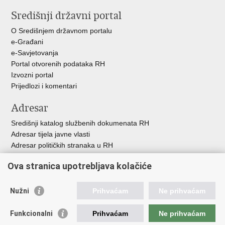
Središnji državni portal
O Središnjem državnom portalu
e-Građani
e-Savjetovanja
Portal otvorenih podataka RH
Izvozni portal
Prijedlozi i komentari
Adresar
Središnji katalog službenih dokumenata RH
Adresar tijela javne vlasti
Adresar političkih stranaka u RH
Popis dužnosnika u RH
Ova stranica upotrebljava kolačiće
Besplatni telefoni javne uprave
Pozivi za žurnu pomo
ć
Nužni
Prihvaćam
Ne prihvaćam
Važne poveznice
Funkcionalni
Prihvaćam
Ne prihvaćam
Vlada Republike Hrvatske