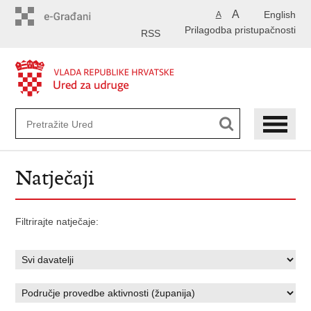
Preskoči
A
English
A
na
Prilagodba pristupačnosti
glavni
RSS
sadržaj
Natječaji
Filtrirajte natječaje: