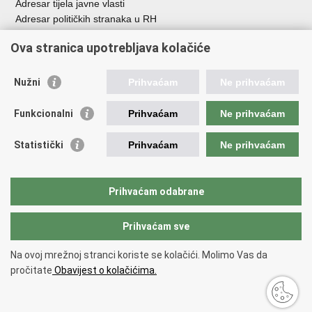
Adresar tijela javne vlasti
Adresar političkih stranaka u RH
Popis dužnosnika u RH
Ova stranica upotrebljava kolačiće
Besplatni telefoni javne uprave
Pozivi za žurnu pomo
ć
Nužni
Prihvaćam
Ne prihvaćam
Važne poveznice
Funkcionalni
Prihvaćam
Ne prihvaćam
Vlada Republike Hrvatske
Registar udruga
Statistički
Prihvaćam
Ne prihvaćam
Registar neprofitnih organizacija
Povjerenik za informiranje
Nacionalna zaklada za razvoj civilnoga društva
Prihvaćam odabrane
Vaš glas u Europi
Prihvaćam sve
Povratak na vrh
Na ovoj mrežnoj stranci koriste se kolačići. Molimo Vas da
Copyright © 2026 Ured za udruge.
Uvjeti korištenja
.
Izjava o
pročitate
Obavijest o kolačićima.
pristupačnosti