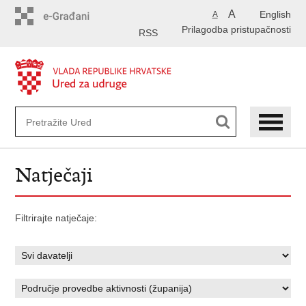
Preskoči
A
English
A
na
Prilagodba pristupačnosti
glavni
RSS
sadržaj
Natječaji
Filtrirajte natječaje: