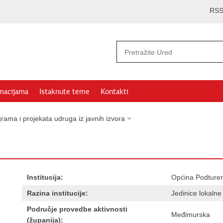
RS
rmacijama
Istaknute teme
Kontakti
rama i projekata udruga iz javnih izvora
Institucija:
Općina Podture
Razina institucije:
Jedinice lokaln
Područje provedbe aktivnosti
Međimurska
(županija):