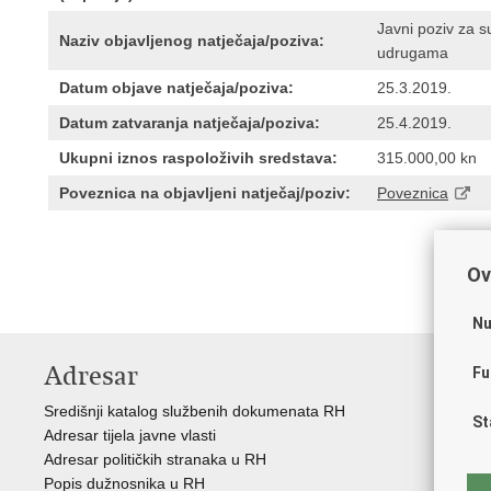
Javni poziv za su
Naziv objavljenog natječaja/poziva:
udrugama
Datum objave natječaja/poziva:
25.3.2019.
Datum zatvaranja natječaja/poziva:
25.4.2019.
Ukupni iznos raspoloživih sredstava:
315.000,00 kn
Poveznica na objavljeni natječaj/poziv:
Poveznica
Ov
Nu
Adresar
V
Fu
Središnji katalog službenih dokumenata RH
Vla
St
Adresar tijela javne vlasti
Reg
Adresar političkih stranaka u RH
Reg
Popis dužnosnika u RH
Pov