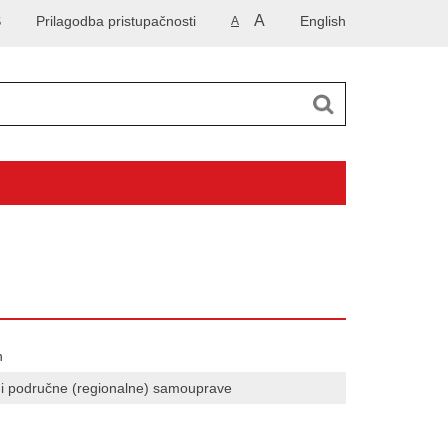
A
S
Prilagodba pristupačnosti
English
A
n
e i područne (regionalne) samouprave