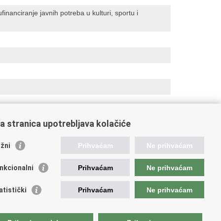
financiranje javnih potreba u kulturi, sportu i
a stranica upotrebljava kolačiće
žni
Prihvaćam
Ne prihvaćam
ažne poveznice
nkcionalni
Prihvaćam
Ne prihvaćam
da Republike Hrvatske
atistički
Prihvaćam
Ne prihvaćam
istar udruga
istar neprofitnih organizacija
jerenik za informiranje