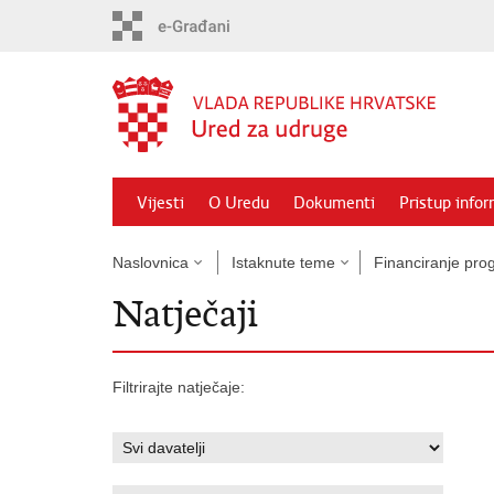
Preskoči
na
glavni
sadržaj
Vijesti
O Uredu
Dokumenti
Pristup info
Naslovnica
Istaknute teme
Financiranje prog
Natječaji
Filtrirajte natječaje: